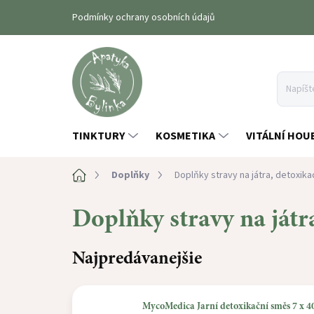
Prejsť
Podmínky ochrany osobních údajů
na
obsah
TINKTURY
KOSMETIKA
VITÁLNÍ HOU
Domov
Doplňky
Doplňky stravy na játra, detoxika
Doplňky stravy na játr
Najpredávanejšie
MycoMedica Jarní detoxikační směs 7 x 4