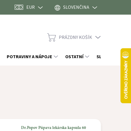
EUR
SLOVENČINA
PRÁZDNY KOŠÍK
NÁKUPNÝ
KOŠÍK
POTRAVINY A NÁPOJE
OSTATNÍ
SLEVY
Dr.Popov Púpava lekárska kapsula 60