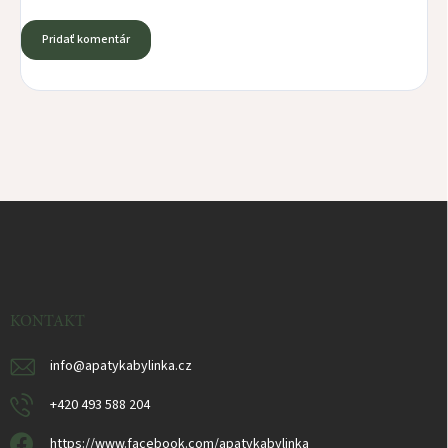
Pridať komentár
Z
á
p
ä
t
i
KONTAKT
e
info
@
apatykabylinka.cz
+420 493 588 204
https://www.facebook.com/apatykabylinka