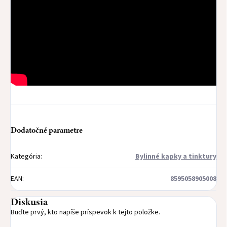
Dodatočné parametre
Kategória
:
Bylinné kapky a tinktury
EAN
:
8595058905008
Diskusia
Buďte prvý, kto napíše príspevok k tejto položke.