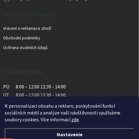
DŮLEŽITÉ INFORMACE
Vrácení a reklamace zboží
Obchodní podmínky
Ochrana osobních údajů
OTEVÍRACÍ DOBA
PO
8:00 – 12:00 12:30 - 14:00
ÚT
8:00 – 12:00 12:30 - 14:00
ST
8:00 – 12:00 12:30 - 14:00
K personalizaci obsahu a reklam, poskytování funkcí
ČT
8:00 – 12:00 12:30 - 14:00
sociálních médií a analýze naší návštěvnosti využíváme
soubory cookies. Více informací
zde
.
PÁ
8:00 – 12:00 12:30 - 14:00
Nastavenie