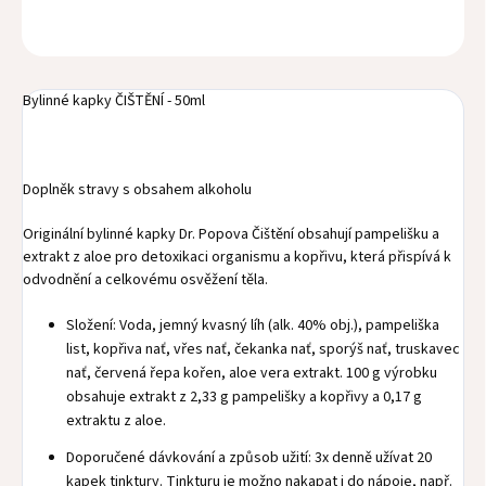
OPÝTAŤ SA
STRÁŽIŤ
Bylinné kapky ČIŠTĚNÍ - 50ml
Doplněk stravy s obsahem alkoholu
Originální bylinné kapky Dr. Popova Čištění obsahují pampelišku a
extrakt z aloe pro detoxikaci organismu a kopřivu, která přispívá k
odvodnění a celkovému osvěžení těla.
Složení: Voda, jemný kvasný líh (alk. 40% obj.), pampeliška
list, kopřiva nať, vřes nať, čekanka nať, sporýš nať, truskavec
nať, červená řepa kořen, aloe vera extrakt. 100 g výrobku
obsahuje extrakt z 2,33 g pampelišky a kopřivy a 0,17 g
extraktu z aloe.
Doporučené dávkování a způsob užití: 3x denně užívat 20
kapek tinktury. Tinkturu je možno nakapat i do nápoje, např.