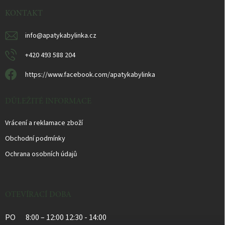
t
y
v
i
KONTAKT
ý
e
p
info
@
apatykabylinka.cz
i
s
+420 493 588 204
u
https://www.facebook.com/apatykabylinka
DŮLEŽITÉ INFORMACE
Vrácení a reklamace zboží
Obchodní podmínky
Ochrana osobních údajů
OTEVÍRACÍ DOBA
PO
8:00 – 12:00 12:30 - 14:00