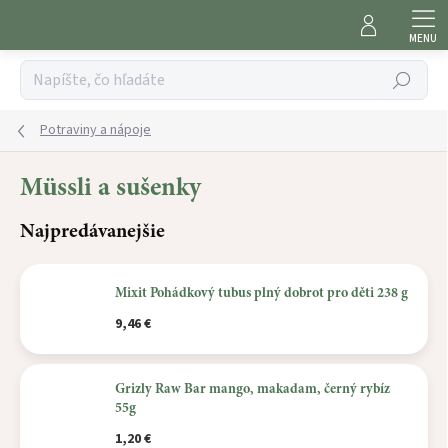
Prejsť
na
obsah
Hľadať
Potraviny a nápoje
Müssli a sušenky
Najpredávanejšie
Mixit Pohádkový tubus plný dobrot pro děti 238 g
9,46 €
Grizly Raw Bar mango, makadam, černý rybíz
55g
1,20 €