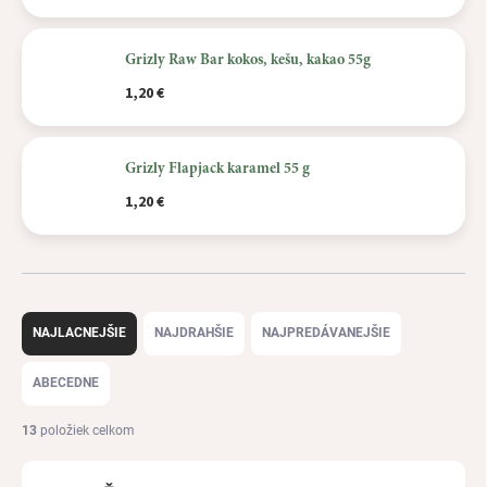
Grizly Raw Bar kokos, kešu, kakao 55g
1,20 €
Grizly Flapjack karamel 55 g
1,20 €
R
a
NAJLACNEJŠIE
NAJDRAHŠIE
NAJPREDÁVANEJŠIE
d
e
ABECEDNE
n
i
13
položiek celkom
e
p