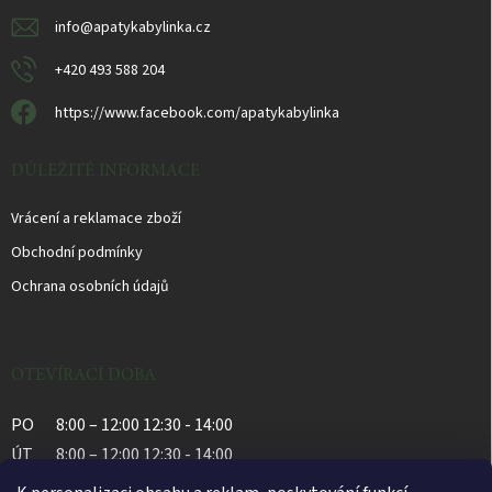
e
k
y
info
@
apatykabylinka.cz
v
ý
+420 493 588 204
p
i
https://www.facebook.com/apatykabylinka
s
u
DŮLEŽITÉ INFORMACE
Vrácení a reklamace zboží
Obchodní podmínky
Ochrana osobních údajů
OTEVÍRACÍ DOBA
PO
8:00 – 12:00 12:30 - 14:00
ÚT
8:00 – 12:00 12:30 - 14:00
ST
8:00 – 12:00 12:30 - 14:00