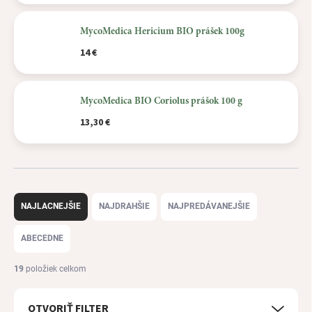
MycoMedica Hericium BIO prášek 100g
14 €
MycoMedica BIO Coriolus prášok 100 g
13,30 €
R
a
NAJLACNEJŠIE
NAJDRAHŠIE
NAJPREDÁVANEJŠIE
d
e
ABECEDNE
n
i
19
položiek celkom
e
p
OTVORIŤ FILTER
r