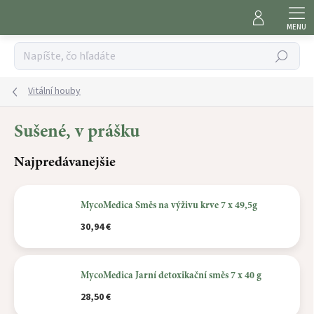
Prejsť
na
obsah
Hľadať
Vitální houby
Sušené, v prášku
Najpredávanejšie
MycoMedica Směs na výživu krve 7 x 49,5g
30,94 €
MycoMedica Jarní detoxikační směs 7 x 40 g
28,50 €