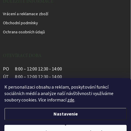
DŮLEŽITÉ INFORMACE
Vrácení a reklamace zboží
Obchodní podmínky
Ochrana osobních údajů
OTEVÍRACÍ DOBA
PO
8:00 – 12:00 12:30 - 14:00
ÚT
8:00 – 12:00 12:30 - 14:00
ST
8:00 – 12:00 12:30 - 14:00
K personalizaci obsahu a reklam, poskytování funkcí
ČT
8:00 – 12:00 12:30 - 14:00
sociálních médií a analýze naší návštěvnosti využíváme
soubory cookies. Více informací
zde
.
PÁ
8:00 – 12:00 12:30 - 14:00
Nastavenie
Copyright 2026
Apatyka Bylinka
. Všetky práva vyhradené.
Upraviť nastavenie
cookies