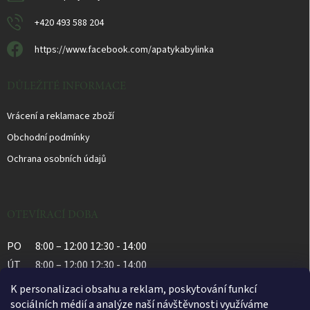
v
ý
+420 493 588 204
p
i
https://www.facebook.com/apatykabylinka
s
u
DŮLEŽITÉ INFORMACE
Vrácení a reklamace zboží
Obchodní podmínky
Ochrana osobních údajů
OTEVÍRACÍ DOBA
PO
8:00 – 12:00 12:30 - 14:00
ÚT
8:00 – 12:00 12:30 - 14:00
ST
8:00 – 12:00 12:30 - 14:00
K personalizaci obsahu a reklam, poskytování funkcí
ČT
8:00 – 12:00 12:30 - 14:00
sociálních médií a analýze naší návštěvnosti využíváme