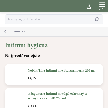
Prejsť
na
obsah
Hľadať
Kosmetika
Intimní hygiena
Najpredávanejšie
Nobilis Tilia Intimní mycí balzám Fema 200 ml
14,85 €
laSaponaria Intimní mycí gel ochranný se
zeleným čajem BIO 250 ml
6,56 €