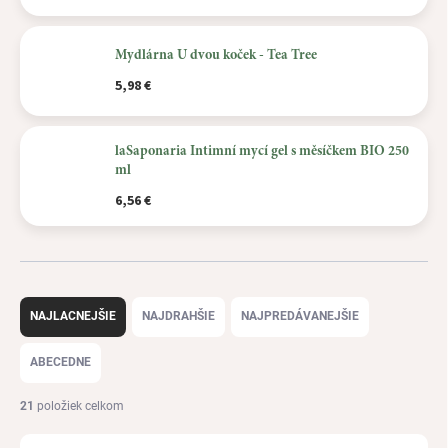
Mydlárna U dvou koček - Tea Tree
5,98 €
laSaponaria Intimní mycí gel s měsíčkem BIO 250
ml
6,56 €
R
a
NAJLACNEJŠIE
NAJDRAHŠIE
NAJPREDÁVANEJŠIE
d
e
ABECEDNE
n
i
21
položiek celkom
e
p