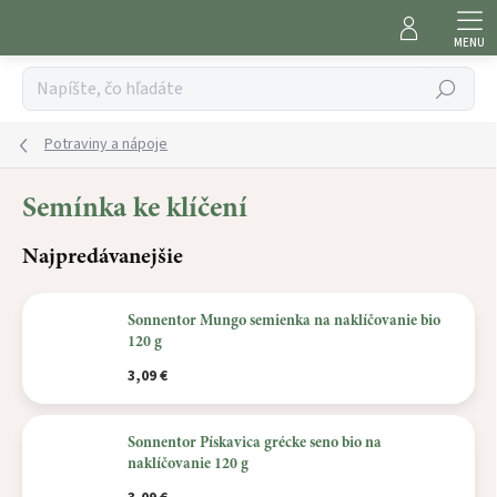
Prejsť
na
obsah
Hľadať
Potraviny a nápoje
Semínka ke klíčení
Najpredávanejšie
Sonnentor Mungo semienka na naklíčovanie bio
120 g
3,09 €
Sonnentor Pískavica grécke seno bio na
naklíčovanie 120 g