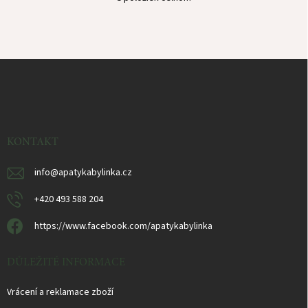
O
v
l
á
d
Z
a
á
c
p
i
e
ä
p
t
r
i
KONTAKT
v
e
k
y
info
@
apatykabylinka.cz
v
ý
+420 493 588 204
p
i
https://www.facebook.com/apatykabylinka
s
u
DŮLEŽITÉ INFORMACE
Vrácení a reklamace zboží