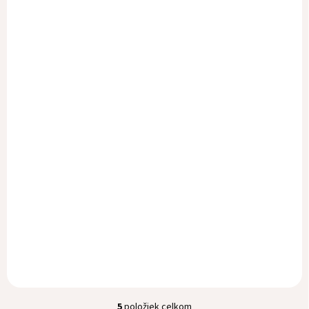
SONNENTOR
Semienka k nakl.
Žerucha BIO 120 g
3,51 €
Do košíka
5
položiek celkom