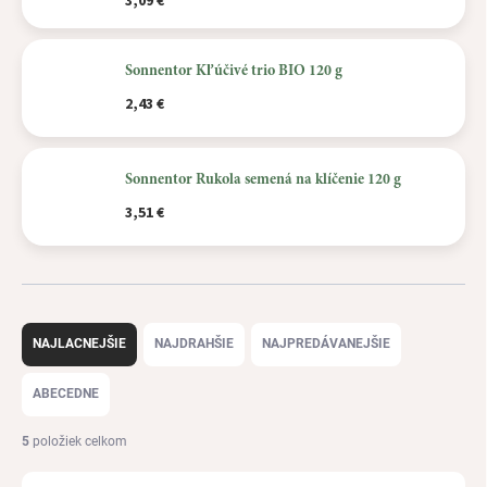
3,09 €
Sonnentor Kľúčivé trio BIO 120 g
2,43 €
Sonnentor Rukola semená na klíčenie 120 g
3,51 €
R
a
NAJLACNEJŠIE
NAJDRAHŠIE
NAJPREDÁVANEJŠIE
d
e
ABECEDNE
n
i
5
položiek celkom
e
p