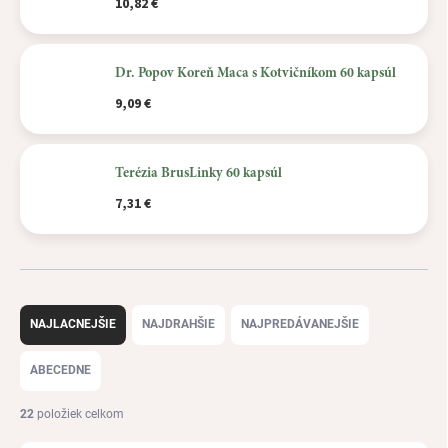
10,82 €
Dr. Popov Koreň Maca s Kotvičníkom 60 kapsúl
9,09 €
Terézia BrusLinky 60 kapsúl
7,31 €
R
a
NAJLACNEJŠIE
NAJDRAHŠIE
NAJPREDÁVANEJŠIE
d
e
ABECEDNE
n
i
22
položiek celkom
e