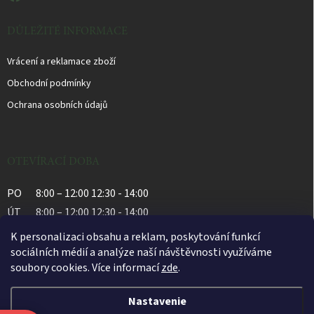
s
u
DŮLEŽITÉ INFORMACE
Vrácení a reklamace zboží
Obchodní podmínky
Ochrana osobních údajů
OTEVÍRACÍ DOBA
PO
8:00 – 12:00 12:30 - 14:00
ÚT
8:00 – 12:00 12:30 - 14:00
ST
8:00 – 12:00 12:30 - 14:00
K personalizaci obsahu a reklam, poskytování funkcí
ČT
8:00 – 12:00 12:30 - 14:00
sociálních médií a analýze naší návštěvnosti využíváme
soubory cookies. Více informací
zde
.
PÁ
8:00 – 12:00 12:30 - 14:00
Nastavenie