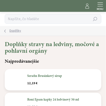
Prejsť
na
obsah
Hľadať
Doplňky
Doplňky stravy na ledviny, močové a
pohlavní orgány
Najpredávanejšie
Serafin Brusinkový sirup
12,19 €
Roni Epam kapky 24 ledvinový 50 ml