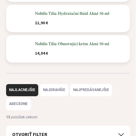
Nobilis Tilia Hydratační fluid Akné 30 ml
11,90 €
Nobilis Tilia Obnovující krém Akné 50 ml
14,04 €
R
a
NAJLACNEJŠIE
NAJDRAHŠIE
NAJPREDÁVANEJŠIE
d
e
ABECEDNE
n
i
15
položiek celkom
e
p
OTVORIŤ FILTER
r