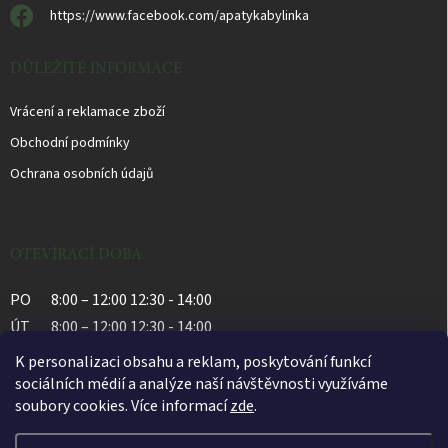
i
https://www.facebook.com/apatykabylinka
s
u
DŮLEŽITÉ INFORMACE
Vrácení a reklamace zboží
Obchodní podmínky
Ochrana osobních údajů
OTEVÍRACÍ DOBA
PO
8:00 – 12:00 12:30 - 14:00
ÚT
8:00 – 12:00 12:30 - 14:00
ST
8:00 – 12:00 12:30 - 14:00
K personalizaci obsahu a reklam, poskytování funkcí
ČT
8:00 – 12:00 12:30 - 14:00
sociálních médií a analýze naší návštěvnosti využíváme
soubory cookies. Více informací
zde
.
PÁ
8:00 – 12:00 12:30 - 14:00