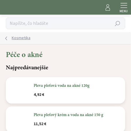
Prejsť
na
obsah
Hľadať
Kosmetika
Péče o akné
Najpredávanejšie
Pleva pleťová voda na akné 120g
4,92 €
Pleva pleťový krém a voda na akné 150 g
11,52 €