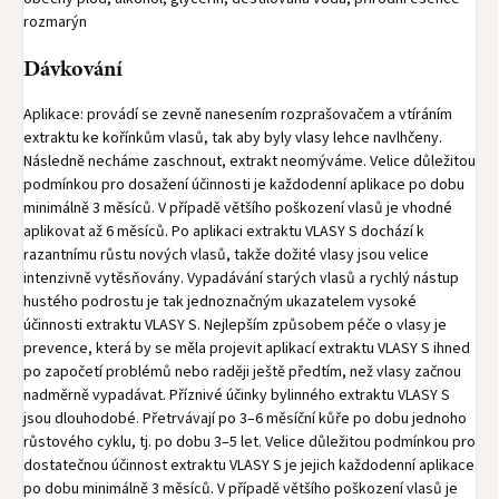
rozmarýn
Dávkování
Aplikace: provádí se zevně nanesením rozprašovačem a vtíráním
extraktu ke kořínkům vlasů, tak aby byly vlasy lehce navlhčeny.
Následně necháme zaschnout, extrakt neomýváme. Velice důležitou
podmínkou pro dosažení účinnosti je každodenní aplikace po dobu
minimálně 3 měsíců. V případě většího poškození vlasů je vhodné
aplikovat až 6 měsíců. Po aplikaci extraktu VLASY S dochází k
razantnímu růstu nových vlasů, takže dožité vlasy jsou velice
intenzivně vytěsňovány. Vypadávání starých vlasů a rychlý nástup
hustého podrostu je tak jednoznačným ukazatelem vysoké
účinnosti extraktu VLASY S. Nejlepším způsobem péče o vlasy je
prevence, která by se měla projevit aplikací extraktu VLASY S ihned
po započetí problémů nebo raději ještě předtím, než vlasy začnou
nadměrně vypadávat. Příznivé účinky bylinného extraktu VLASY S
jsou dlouhodobé. Přetrvávají po 3–6 měsíční kůře po dobu jednoho
růstového cyklu, tj. po dobu 3–5 let. Velice důležitou podmínkou pro
dostatečnou účinnost extraktu VLASY S je jejich každodenní aplikace
po dobu minimálně 3 měsíců. V případě většího poškození vlasů je