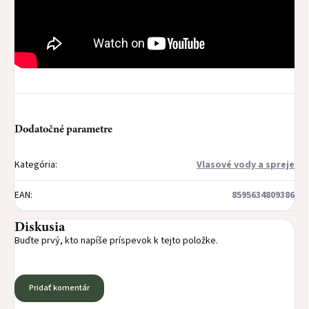
Dodatočné parametre
Kategória
:
Vlasové vody a spreje
EAN
:
8595634809386
Diskusia
Buďte prvý, kto napíše príspevok k tejto položke.
Pridať komentár