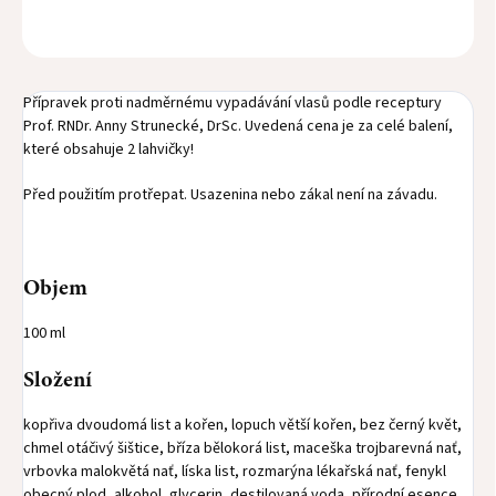
OPÝTAŤ SA
STRÁŽIŤ
Přípravek proti nadměrnému vypadávání vlasů podle receptury
Prof. RNDr. Anny Strunecké, DrSc. Uvedená cena je za celé balení,
které obsahuje 2 lahvičky!
Před použitím protřepat. Usazenina nebo zákal není na závadu.
Objem
100 ml
Složení
kopřiva dvoudomá list a kořen, lopuch větší kořen, bez černý květ,
chmel otáčivý šištice, bříza bělokorá list, maceška trojbarevná nať,
vrbovka malokvětá nať, líska list, rozmarýna lékařská nať, fenykl
obecný plod, alkohol, glycerin, destilovaná voda, přírodní esence