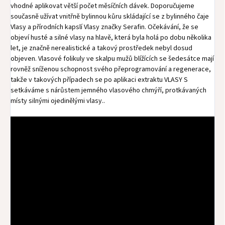
vhodné aplikovat větší počet měsíčních dávek. Doporučujeme
současně užívat vnitřně bylinnou kůru skládající se z bylinného čaje
Vlasy a přírodních kapslí Vlasy značky Serafin. Očekávání, že se
objeví husté a silné vlasy na hlavě, která byla holá po dobu několika
let, je značně nerealistické a takový prostředek nebyl dosud
objeven. Vlasové folikuly ve skalpu mužů blížících se šedesátce mají
rovněž sníženou schopnost svého přeprogramování a regenerace,
takže v takových případech se po aplikaci extraktu VLASY S
setkáváme s nárůstem jemného vlasového chmýří, protkávaných
místy silnými ojedinělými vlasy..