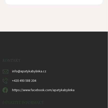
Z
á
p
ä
t
i
KONTAKT
e
info
@
apatykabylinka.cz
+420 493 588 204
https://www.facebook.com/apatykabylinka
DŮLEŽITÉ INFORMACE