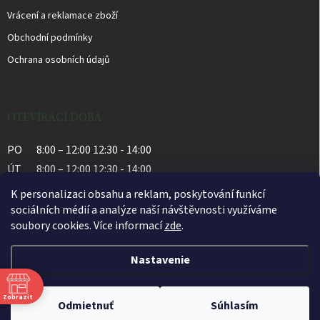
Vrácení a reklamace zboží
Obchodní podmínky
Ochrana osobních údajů
OTEVÍRACÍ DOBA
PO
8:00 – 12:00 12:30 - 14:00
ÚT
8:00 – 12:00 12:30 - 14:00
ST
8:00 – 12:00 12:30 - 14:00
K personalizaci obsahu a reklam, poskytování funkcí
ČT
8:00 – 12:00 12:30 - 14:00
sociálních médií a analýze naší návštěvnosti využíváme
soubory cookies. Více informací
zde
.
PÁ
8:00 – 12:00 12:30 - 14:00
Nastavenie
Copyright 2026
Apatyka Bylinka
. Všetky práva vyhradené.
Upraviť nastavenie
Zobrazit
cookies
Odmietnuť
Súhlasím