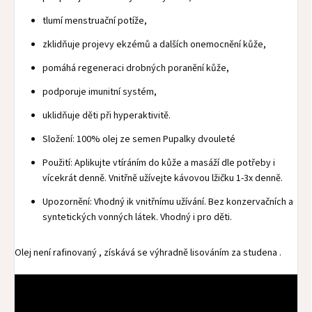
tlumí menstruační potíže,
zklidňuje projevy ekzémů a dalších onemocnění kůže,
pomáhá regeneraci drobných poranění kůže,
podporuje imunitní systém,
uklidňuje děti při hyperaktivitě.
Složení: 100% olej ze semen Pupalky dvouleté
Použití: Aplikujte vtíráním do kůže a masáží dle potřeby i
vícekrát denně. Vnitřně užívejte kávovou lžičku 1-3x denně.
Upozornění: Vhodný ik vnitřnímu užívání. Bez konzervačních a
syntetických vonných látek. Vhodný i pro děti.
Olej není rafinovaný , získává se výhradně lisováním za studena .