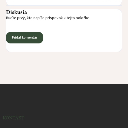
Diskusia
Buďte prvý, kto napíše príspevok k tejto položke.
Pridať komentár
Z
á
p
ä
t
i
KONTAKT
e