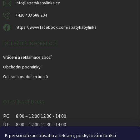
info
@
apatykabylinka.cz
+420 493 588 204
https://www.facebook.com/apatykabylinka
DŮLEŽITÉ INFORMACE
Vrácení a reklamace zboží
Obchodní podmínky
Ochrana osobních údajů
OTEVÍRACÍ DOBA
PO
8:00 – 12:00 12:30 - 14:00
ÚT
8:00 – 12:00 12:30 - 14:00
ST
8:00 – 12:00 12:30 - 14:00
K personalizaci obsahu a reklam, poskytování funkcí