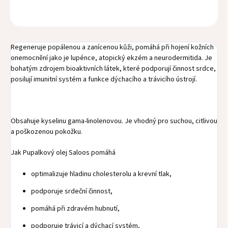
OPÝTAŤ SA
STRÁŽIŤ
Regeneruje popálenou a zanícenou kůži, pomáhá při hojení kožních
onemocnění jako je lupénce, atopický ekzém a neurodermitida. Je
bohatým zdrojem bioaktivních látek, které podporují činnost srdce,
posilují imunitní systém a funkce dýchacího a trávicího ústrojí.
Obsahuje kyselinu gama-linolenovou. Je vhodný pro suchou, citlivou
a poškozenou pokožku.
Jak Pupalkový olej Saloos pomáhá
optimalizuje hladinu cholesterolu a krevní tlak,
podporuje srdeční činnost,
pomáhá při zdravém hubnutí,
podporuje trávicí a dýchací systém,