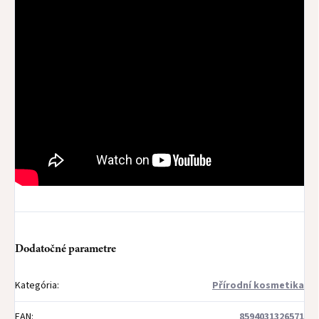
Dodatočné parametre
Kategória
:
Přírodní kosmetika
EAN
:
8594031326571