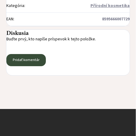
Kategória
:
Přírodní kosmetika
EAN
:
8595666007729
Diskusia
Buďte prvý, kto napíše príspevok k tejto položke.
Pridať komentár
Z
á
p
ä