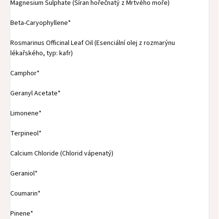
Magnesium Sulphate (Síran hořečnatý z Mrtvého moře)
Beta-Caryophyllene*
Rosmarinus Officinal Leaf Oil (Esenciální olej z rozmarýnu
lékařského, typ: kafr)
Camphor*
Geranyl Acetate*
Limonene*
Terpineol*
Calcium Chloride (Chlorid vápenatý)
Geraniol*
Coumarin*
Pinene*