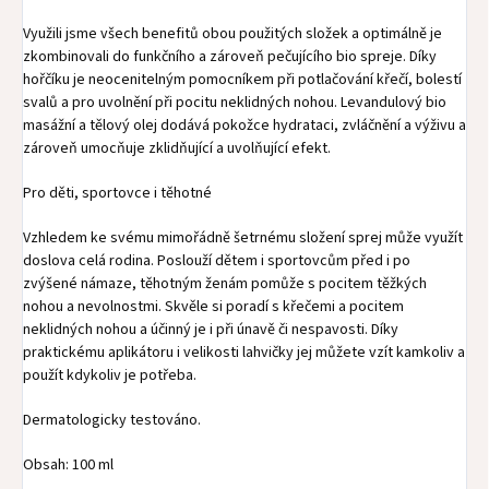
Využili jsme všech benefitů obou použitých složek a optimálně je
zkombinovali do funkčního a zároveň pečujícího bio spreje. Díky
hořčíku je neocenitelným pomocníkem při potlačování křečí, bolestí
svalů a pro uvolnění při pocitu neklidných nohou. Levandulový bio
masážní a tělový olej dodává pokožce hydrataci, zvláčnění a výživu a
zároveň umocňuje zklidňující a uvolňující efekt.
Pro děti, sportovce i těhotné
Vzhledem ke svému mimořádně šetrnému složení sprej může využít
doslova celá rodina. Poslouží dětem i sportovcům před i po
zvýšené námaze, těhotným ženám pomůže s pocitem těžkých
nohou a nevolnostmi. Skvěle si poradí s křečemi a pocitem
neklidných nohou a účinný je i při únavě či nespavosti. Díky
praktickému aplikátoru i velikosti lahvičky jej můžete vzít kamkoliv a
použít kdykoliv je potřeba.
Dermatologicky testováno.
Obsah: 100 ml