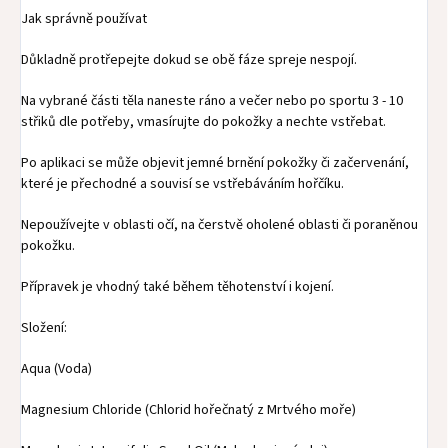
Jak správně používat
Důkladně protřepejte dokud se obě fáze spreje nespojí.
Na vybrané části těla naneste ráno a večer nebo po sportu 3 - 10
střiků dle potřeby, vmasírujte do pokožky a nechte vstřebat.
Po aplikaci se může objevit jemné brnění pokožky či začervenání,
které je přechodné a souvisí se vstřebáváním hořčíku.
Nepoužívejte v oblasti očí, na čerstvě oholené oblasti či poraněnou
pokožku.
Přípravek je vhodný také během těhotenství i kojení.
Složení:
Aqua (Voda)
Magnesium Chloride (Chlorid hořečnatý z Mrtvého moře)