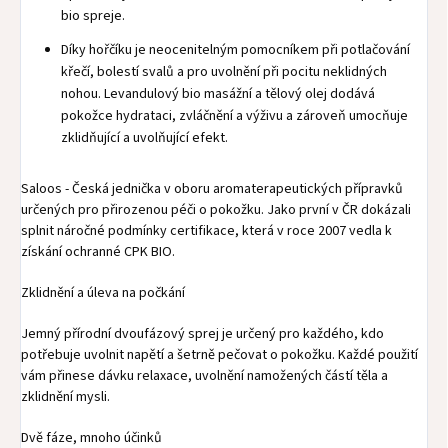
bio spreje.
Díky hořčíku je neocenitelným pomocníkem při potlačování
křečí, bolestí svalů a pro uvolnění při pocitu neklidných
nohou. Levandulový bio masážní a tělový olej dodává
pokožce hydrataci, zvláčnění a výživu a zároveň umocňuje
zklidňující a uvolňující efekt.
Saloos - Česká jednička v oboru aromaterapeutických přípravků
určených pro přirozenou péči o pokožku. Jako první v ČR dokázali
splnit náročné podmínky certifikace, která v roce 2007 vedla k
získání ochranné CPK BIO.
Zklidnění a úleva na počkání
Jemný přírodní dvoufázový sprej je určený pro každého, kdo
potřebuje uvolnit napětí a šetrně pečovat o pokožku. Každé použití
vám přinese dávku relaxace, uvolnění namožených částí těla a
zklidnění mysli.
Dvě fáze, mnoho účinků