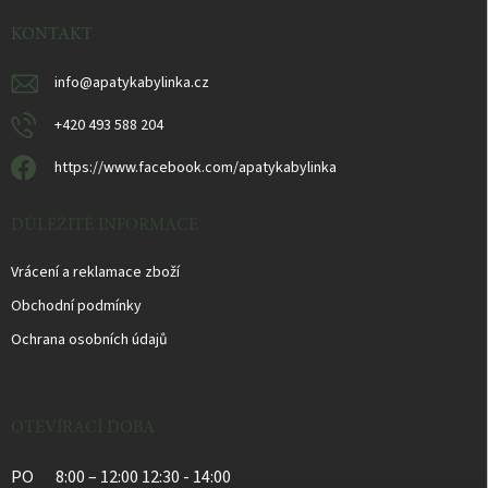
t
i
KONTAKT
e
info
@
apatykabylinka.cz
+420 493 588 204
https://www.facebook.com/apatykabylinka
DŮLEŽITÉ INFORMACE
Vrácení a reklamace zboží
Obchodní podmínky
Ochrana osobních údajů
OTEVÍRACÍ DOBA
PO
8:00 – 12:00 12:30 - 14:00