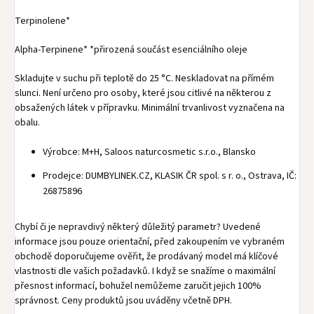
Terpinolene*
Alpha-Terpinene* *přirozená součást esenciálního oleje
Skladujte v suchu při teplotě do 25 °C. Neskladovat na přímém
slunci. Není určeno pro osoby, které jsou citlivé na některou z
obsažených látek v přípravku. Minimální trvanlivost vyznačena na
obalu.
Výrobce: M+H, Saloos naturcosmetic s.r.o., Blansko
Prodejce: DUMBYLINEK.CZ, KLASIK ČR spol. s r. o., Ostrava, IČ:
26875896
Chybí či je nepravdivý některý důležitý parametr? Uvedené
informace jsou pouze orientační, před zakoupením ve vybraném
obchodě doporučujeme ověřit, že prodávaný model má klíčové
vlastnosti dle vašich požadavků. I když se snažíme o maximální
přesnost informací, bohužel nemůžeme zaručit jejich 100%
správnost. Ceny produktů jsou uváděny včetně DPH.