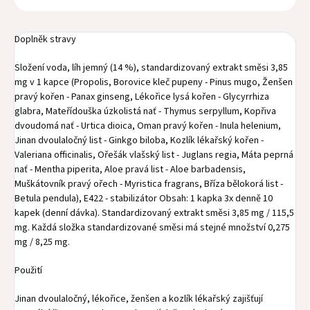
Doplněk stravy
Složení voda, líh jemný (14 %), standardizovaný extrakt směsi 3,85
mg v 1 kapce (Propolis, Borovice kleč pupeny - Pinus mugo, Ženšen
pravý kořen - Panax ginseng, Lékořice lysá kořen - Glycyrrhiza
glabra, Mateřídouška úzkolistá nať - Thymus serpyllum, Kopřiva
dvoudomá nať - Urtica dioica, Oman pravý kořen - Inula helenium,
Jinan dvoulaločný list - Ginkgo biloba, Kozlík lékařský kořen -
Valeriana officinalis, Ořešák vlašský list - Juglans regia, Máta peprná
nať - Mentha piperita, Aloe pravá list - Aloe barbadensis,
Muškátovník pravý ořech - Myristica fragrans, Bříza bělokorá list -
Betula pendula), E422 - stabilizátor Obsah: 1 kapka 3x denně 10
kapek (denní dávka). Standardizovaný extrakt směsi 3,85 mg / 115,5
mg. Každá složka standardizované směsi má stejné množství 0,275
mg / 8,25 mg.
Použití
Jinan dvoulaločný, lékořice, ženšen a kozlík lékařský zajišťují