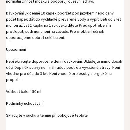
normální činnost mozku a podporují duševní zdraví.
Dávkování 3x denně 10 kapek podržet pod jazykem nebo daný
počet kapek dát do vychladlé převařené vody a vypít. Děti od 3 let
mohou užívat 1 kapku na 1 rok věku dítěte Před upotřebením
protřepat, sediment není na závadu. Pro efektivní účinek
doporučujeme dobrat celé balení.
Upozornění
Nepřekračujte doporučené denní dávkování. Ukládejte mimo dosah
dětí. Doplněk stravy není náhradou pestré a vyvážené stravy. Není
vhodné pro děti do 3 let. Není vhodné pro osoby alergické na
propolis.
Velikost balení 50 ml
Podmínky uchovávání
Skladujte v suchu a temnu při pokojové teplotě.