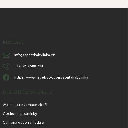
Z
á
p
ä
t
i
KONTAKT
e
info
@
apatykabylinka.cz
+420 493 588 204
https://www.facebook.com/apatykabylinka
DŮLEŽITÉ INFORMACE
Vrácení a reklamace zboží
Obchodní podmínky
Ochrana osobních údajů