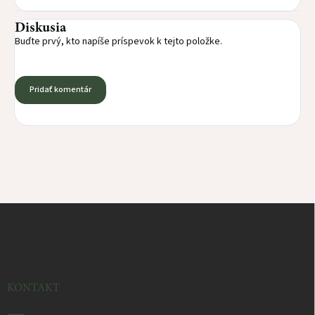
Diskusia
Buďte prvý, kto napíše príspevok k tejto položke.
Pridať komentár
Z
á
p
ä
t
i
KONTAKT
e