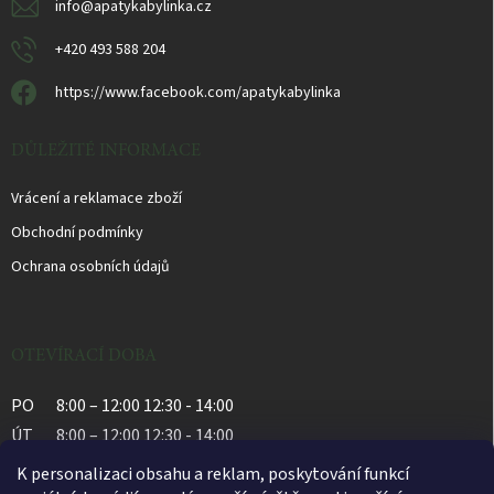
info
@
apatykabylinka.cz
+420 493 588 204
https://www.facebook.com/apatykabylinka
DŮLEŽITÉ INFORMACE
Vrácení a reklamace zboží
Obchodní podmínky
Ochrana osobních údajů
OTEVÍRACÍ DOBA
PO
8:00 – 12:00 12:30 - 14:00
ÚT
8:00 – 12:00 12:30 - 14:00
ST
8:00 – 12:00 12:30 - 14:00
K personalizaci obsahu a reklam, poskytování funkcí