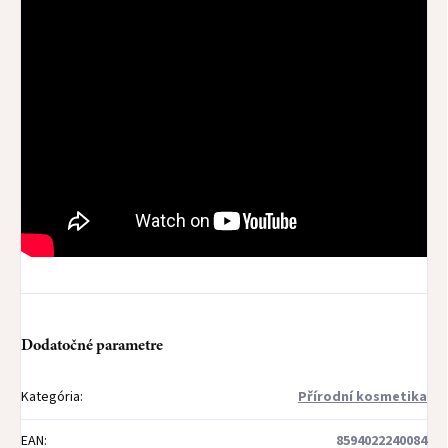
Dodatočné parametre
Kategória
:
Přírodní kosmetika
EAN
:
8594022240084