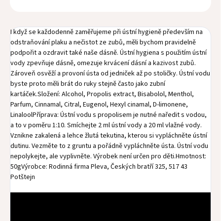
I když se každodenně zaměřujeme při ústní hygieně především na
odstraňování plaku a nečistot ze zubů, měli bychom pravidelně
podpořit a ozdravit také naše dásně. Ústní hygiena s použitím ústní
vody zpevňuje dásně, omezuje krvácení dásní a kazivost zubů.
Zároveň osvěží a provoní ústa od jedniček až po stoličky. Ústní vodu
byste proto měli brát do ruky stejně často jako zubní
kartáček.Složení: Alcohol, Propolis extract, Bisabolol, Menthol,
Parfum, Cinnamal, Citral, Eugenol, Hexyl cinamal, D-limonene,
LinaloolPříprava: Ústní vodu s propolisem je nutné naředit s vodou,
a to v poměru 1:10. Smíchejte 2 ml ústní vody a 20 ml vlažné vody.
Vznikne zakalená a lehce žlutá tekutina, kterou si vypláchněte ústní
dutinu. Vezměte to z gruntu a pořádně vypláchněte ústa. Ústní vodu
nepolykejte, ale vyplivněte. Výrobek není určen pro děti.Hmotnost:
50gVýrobce: Rodinná firma Pleva, Českých bratří 325, 517 43
Potštejn