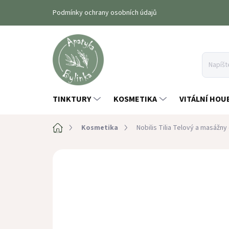
Prejsť
Podmínky ochrany osobních údajů
na
obsah
TINKTURY
KOSMETIKA
VITÁLNÍ HOU
Domov
Kosmetika
Nobilis Tilia Telový a masážny
Neohodnotené
Podrobnosti hodno