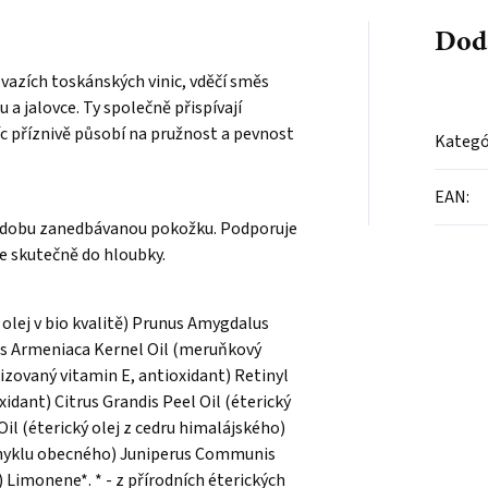
Dod
 svazích toskánských vinic, vděčí směs
 a jalovce. Ty společně přispívají
c příznivě působí na pružnost a pevnost
Kategó
EAN
:
í dobu zanedbávanou pokožku. Podporuje
uje skutečně do hloubky.
olej v bio kvalitě) Prunus Amygdalus
nus Armeniaca Kernel Oil (meruňkový
lizovaný vitamin E, antioxidant) Retinyl
idant) Citrus Grandis Peel Oil (éterický
il (éterický olej z cedru himalájského)
fenyklu obecného) Juniperus Communis
) Limonene*. * - z přírodních éterických