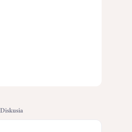
Pridať do košíka
OPÝTAŤ SA
STRÁŽIŤ
Diskusia