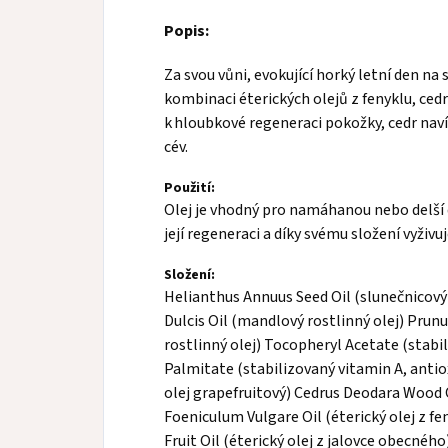
Popis:
Za svou vůni, evokující horký letní den na
kombinaci éterických olejů z fenyklu, cedru
k hloubkové regeneraci pokožky, cedr naví
cév.
Použití:
Olej je vhodný pro namáhanou nebo delš
její regeneraci a díky svému složení vyživ
Složení:
Helianthus Annuus Seed Oil (slunečnicový 
Dulcis Oil (mandlový rostlinný olej) Pru
rostlinný olej) Tocopheryl Acetate (stabi
Palmitate (stabilizovaný vitamin A, antiox
olej grapefruitový) Cedrus Deodara Wood O
Foeniculum Vulgare Oil (éterický olej z 
Fruit Oil (éterický olej z jalovce obecného