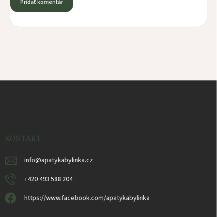
Pridať komentár
Z
á
p
ä
t
i
KONTAKT
e
info
@
apatykabylinka.cz
+420 493 588 204
https://www.facebook.com/apatykabylinka