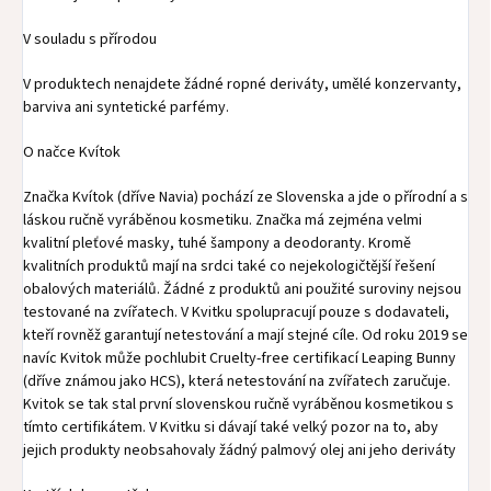
V souladu s přírodou
V produktech nenajdete žádné ropné deriváty, umělé konzervanty,
barviva ani syntetické parfémy.
O načce Kvítok
Značka Kvítok (dříve Navia) pochází ze Slovenska a jde o přírodní a s
láskou ručně vyráběnou kosmetiku. Značka má zejména velmi
kvalitní pleťové masky, tuhé šampony a deodoranty. Kromě
kvalitních produktů mají na srdci také co nejekologičtější řešení
obalových materiálů. Žádné z produktů ani použité suroviny nejsou
testované na zvířatech. V Kvitku spolupracují pouze s dodavateli,
kteří rovněž garantují netestování a mají stejné cíle. Od roku 2019 se
navíc Kvitok může pochlubit Cruelty-free certifikací Leaping Bunny
(dříve známou jako HCS), která netestování na zvířatech zaručuje.
Kvitok se tak stal první slovenskou ručně vyráběnou kosmetikou s
tímto certifikátem. V Kvitku si dávají také velký pozor na to, aby
jejich produkty neobsahovaly žádný palmový olej ani jeho deriváty