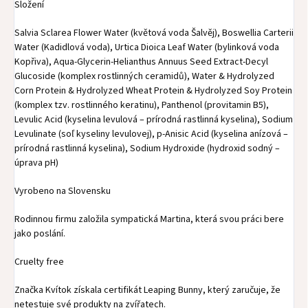
Složení
Salvia Sclarea Flower Water (květová voda Šalvěj), Boswellia Carterii
Water (Kadidlová voda), Urtica Dioica Leaf Water (bylinková voda
Kopřiva), Aqua-Glycerin-Helianthus Annuus Seed Extract-Decyl
Glucoside (komplex rostlinných ceramidů), Water & Hydrolyzed
Corn Protein & Hydrolyzed Wheat Protein & Hydrolyzed Soy Protein
(komplex tzv. rostlinného keratinu), Panthenol (provitamin B5),
Levulic Acid (kyselina levulová – prírodná rastlinná kyselina), Sodium
Levulinate (soľ kyseliny levulovej), p-Anisic Acid (kyselina anízová –
prírodná rastlinná kyselina), Sodium Hydroxide (hydroxid sodný –
úprava pH)
Vyrobeno na Slovensku
Rodinnou firmu založila sympatická Martina, která svou práci bere
jako poslání.
Cruelty free
Značka Kvítok získala certifikát Leaping Bunny, který zaručuje, že
netestuje své produkty na zvířatech.