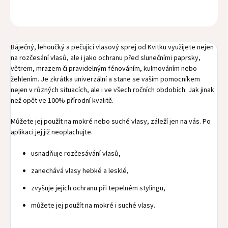
OPÝTAŤ SA
STRÁŽIŤ
Báječný, lehoučký a pečující vlasový sprej od Kvitku využijete nejen
na rozčesání vlasů, ale i jako ochranu před slunečními paprsky,
větrem, mrazem či pravidelným fénováním, kulmováním nebo
žehlením. Je zkrátka univerzální a stane se vaším pomocníkem
nejen v různých situacích, ale i ve všech ročních obdobích. Jak jinak
než opět ve 100% přírodní kvalitě.
Můžete jej použít na mokré nebo suché vlasy, záleží jen na vás. Po
aplikaci jej již neoplachujte.
usnadňuje rozčesávání vlasů,
zanechává vlasy hebké a lesklé,
zvyšuje jejich ochranu při tepelném stylingu,
můžete jej použít na mokré i suché vlasy.