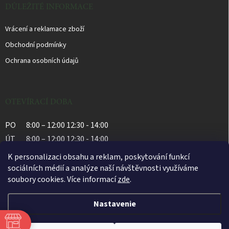
DŮLEŽITÉ INFORMACE
Vrácení a reklamace zboží
Obchodní podmínky
Ochrana osobních údajů
OTEVÍRACÍ DOBA
PO
8:00 – 12:00 12:30 - 14:00
ÚT
8:00 – 12:00 12:30 - 14:00
ST
8:00 – 12:00 12:30 - 14:00
K personalizaci obsahu a reklam, poskytování funkcí
ČT
8:00 – 12:00 12:30 - 14:00
sociálních médií a analýze naší návštěvnosti využíváme
soubory cookies. Více informací
zde
.
PÁ
8:00 – 12:00 12:30 - 14:00
Nastavenie
Copyright 2026
Apatyka Bylinka
. Všetky práva vyhradené.
Upraviť nastavenie