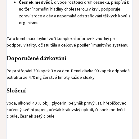
Česnek medvědí
, divoce rostoucí druh česneku, přispívá k
udržení normální hladiny cholesterolu v krvi, podporuje
zdraví srdce a cév a napomáhá odstraňování těžkých kovů z
organismu.
Tato kombinace bylin tvoří komplexní přípravek vhodný pro
podporu vitality, očistu těla a celkové posílení imunitního systému.
Doporučené dávkování
Po protřepání 30 kapek 3 x za den. Denní dávka 90 kapek odpovídá
extraktu ze 470 mg čerstvé hmoty každé složky.
Složení
voda, alkohol 40 % obj., glycerin, pelyněk pravý list, hřebíčkovec
kořenný květní pupen, ořešák královský oplodí, česnek medvědí
cibule, česnek setý cibule.