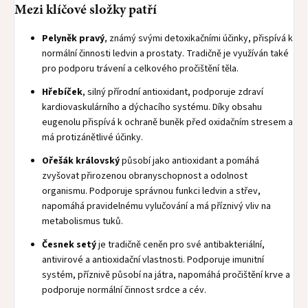
Mezi klíčové složky patří
Pelyněk pravý
, známý svými detoxikačními účinky, přispívá k
normální činnosti ledvin a prostaty. Tradičně je využíván také
pro podporu trávení a celkového pročištění těla.
Hřebíček
, silný přírodní antioxidant, podporuje zdraví
kardiovaskulárního a dýchacího systému. Díky obsahu
eugenolu přispívá k ochraně buněk před oxidačním stresem a
má protizánětlivé účinky.
Ořešák královský
působí jako antioxidant a pomáhá
zvyšovat přirozenou obranyschopnost a odolnost
organismu. Podporuje správnou funkci ledvin a střev,
napomáhá pravidelnému vylučování a má příznivý vliv na
metabolismus tuků.
Česnek setý
je tradičně ceněn pro své antibakteriální,
antivirové a antioxidační vlastnosti. Podporuje imunitní
systém, příznivě působí na játra, napomáhá pročištění krve a
podporuje normální činnost srdce a cév.