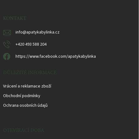
ä
t
i
KONTAKT
e
info
@
apatykabylinka.cz
+420 493 588 204
https://www.facebook.com/apatykabylinka
DŮLEŽITÉ INFORMACE
Vrácení a reklamace zboží
Obchodní podmínky
Ochrana osobních údajů
OTEVÍRACÍ DOBA