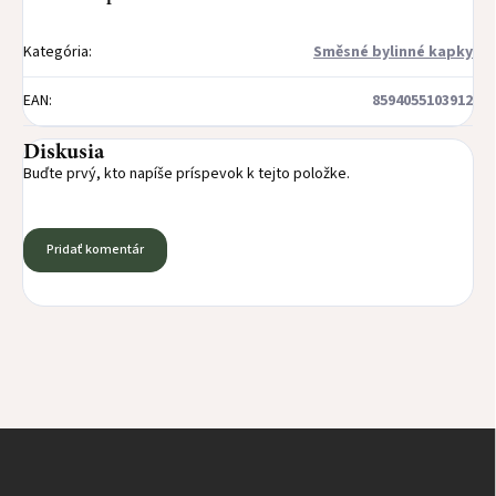
Kategória
:
Směsné bylinné kapky
EAN
:
8594055103912
Diskusia
Buďte prvý, kto napíše príspevok k tejto položke.
Pridať komentár
Z
á
p