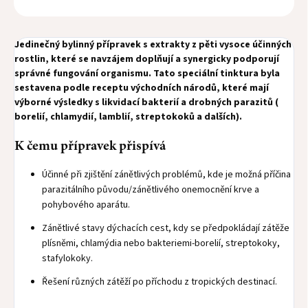
Jedinečný bylinný přípravek s extrakty z pěti vysoce účinných
rostlin, které se navzájem doplňují a synergicky podporují
správné fungování organismu. Tato speciální tinktura byla
sestavena podle receptu východních národů, které mají
výborné výsledky s likvidací bakterií a drobných parazitů (
borelií, chlamydií, lamblií, streptokoků a dalších).
K čemu přípravek přispívá
Účinné při zjištění zánětlivých problémů, kde je možná příčina
parazitálního původu/zánětlivého onemocnění krve a
pohybového aparátu.
Zánětlivé stavy dýchacích cest, kdy se předpokládají zátěže
plísněmi, chlamýdia nebo bakteriemi-borelií, streptokoky,
stafylokoky.
Řešení různých zátěží po příchodu z tropických destinací.