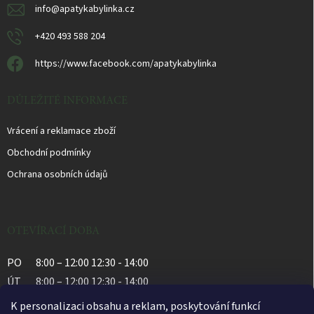
info
@
apatykabylinka.cz
+420 493 588 204
https://www.facebook.com/apatykabylinka
DŮLEŽITÉ INFORMACE
Vrácení a reklamace zboží
Obchodní podmínky
Ochrana osobních údajů
OTEVÍRACÍ DOBA
PO
8:00 – 12:00 12:30 - 14:00
ÚT
8:00 – 12:00 12:30 - 14:00
ST
8:00 – 12:00 12:30 - 14:00
K personalizaci obsahu a reklam, poskytování funkcí