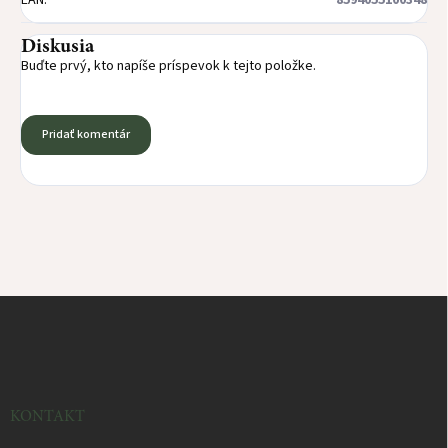
EAN
:
8594055100348
Diskusia
Buďte prvý, kto napíše príspevok k tejto položke.
Pridať komentár
Z
á
p
ä
t
i
KONTAKT
e