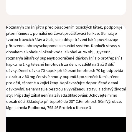
OPÝTAŤ SA
STRÁŽIŤ
Rozmarýn chrání játra před působením toxických látek, podporuje
jaterní činnost, pomáhá udržovat pročišťovací funkce. Stimuluje
tvorbu trávicích šťáv a žluči, usnadňuje trávení tuků. povzbuzuje
přirozenou obranyschopnost a imunitní systém. Doplněk stravy s
obsahem alkoholu.Složení: voda, alkohol 40 % obj., glycerin,
rozmarýn lékařský pupenyDoporučené dávkování: Po protřepání 1
kapku na 1 kg tělesné hmotnosti za den, rozdělit na 2 až 3 dílčí
dávky. Denní dávka 70 kapek při tělesné hmotnosti 70 kg odpovídá
extraktu z 80 mg čerstvé hmoty pupenů.Upozornění: Není určeno
pro děti, těhotné a kojící ženy. Nepřekračujte doporučené denní
dávkování. Nenahrazuje pestrou a vyváženou stravu a zdravý životní
styl. Případný zákal není na závadu.Skladování: Uchovejte mimo
dosah dětí. Skladujte při teplotě do 28° C.Hmotnost: 50mlVýrobce:
Mgr. Jarmila Podhorná, 798 46 Brodek u Konice 3