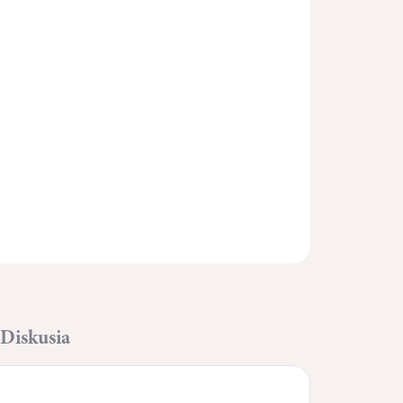
Pridať do košíka
OPÝTAŤ SA
STRÁŽIŤ
Diskusia