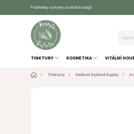
Prejsť
Podmínky ochrany osobních údajů
na
obsah
TINKTURY
KOSMETIKA
VITÁLNÍ HOU
Domov
Tinktury
Směsné bylinné kapky
Ná
Neohodnotené
Podrobnosti hodno