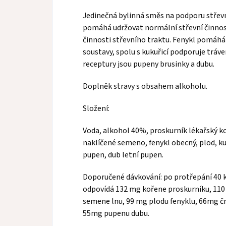
Jedinečná bylinná směs na podporu střevn
pomáhá udržovat normální střevní činnost.
činnosti střevního traktu. Fenykl pomáhá 
soustavy, spolu s kukuřicí podporuje tráve
receptury jsou pupeny brusinky a dubu.
Doplněk stravy s obsahem alkoholu.
Složení:
Voda, alkohol 40%, proskurník lékařský ko
naklíčené semeno, fenykl obecný, plod, ku
pupen, dub letní pupen.
Doporučené dávkování: po protřepání 40 k
odpovídá 132 mg kořene proskurníku, 11
semene lnu, 99 mg plodu fenyklu, 66mg čn
55mg pupenu dubu.