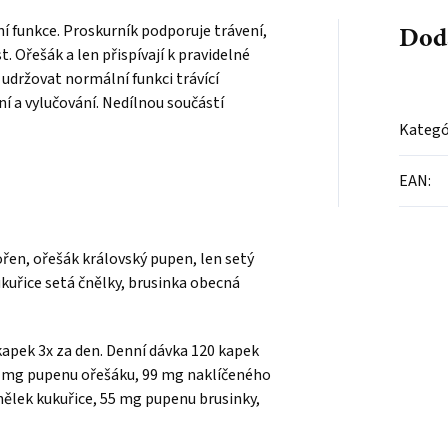
Dod
í funkce. Proskurník podporuje trávení,
 Ořešák a len přispívají k pravidelné
udržovat normální funkci trávící
ní a vylučování. Nedílnou součástí
Kategó
EAN
:
řen, ořešák královský pupen, len setý
kuřice setá čnělky, brusinka obecná
apek 3x za den. Denní dávka 120 kapek
0 mg pupenu ořešáku, 99 mg naklíčeného
ělek kukuřice, 55 mg pupenu brusinky,