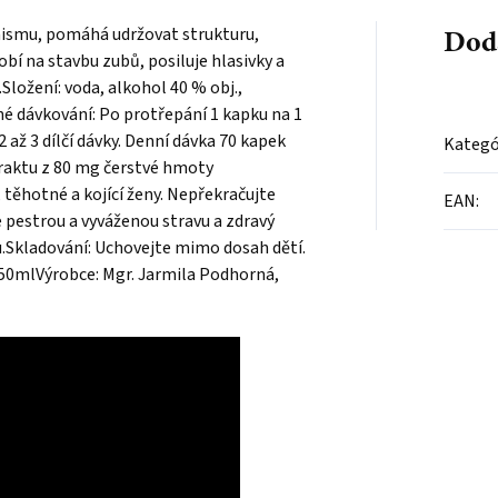
Dod
ismu, pomáhá udržovat strukturu,
obí na stavbu zubů, posiluje hlasivky a
Složení: voda, alkohol 40 % obj.,
é dávkování: Po protřepání 1 kapku na 1
 až 3 dílčí dávky. Denní dávka 70 kapek
Kategó
traktu z 80 mg čerstvé hmoty
těhotné a kojící ženy. Nepřekračujte
EAN
:
pestrou a vyváženou stravu a zdravý
du.Skladování: Uchovejte mimo dosah dětí.
 50mlVýrobce: Mgr. Jarmila Podhorná,