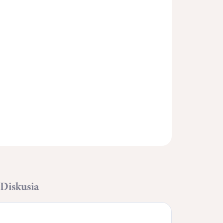
Pridať do košíka
OPÝTAŤ SA
STRÁŽIŤ
Diskusia