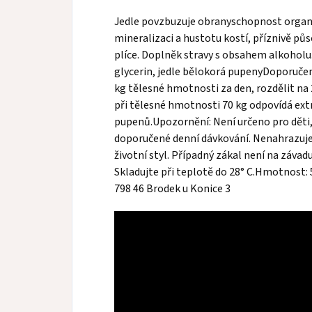
Jedle povzbuzuje obranyschopnost organ
mineralizaci a hustotu kostí, příznivě půs
plíce. Doplněk stravy s obsahem alkoholu.
glycerin, jedle bělokorá pupenyDoporučen
kg tělesné hmotnosti za den, rozdělit na 2
při tělesné hmotnosti 70 kg odpovídá ex
pupenů.Upozornění: Není určeno pro děti, 
doporučené denní dávkování. Nenahrazuje 
životní styl. Případný zákal není na záva
Skladujte při teplotě do 28° C.Hmotnost:
798 46 Brodek u Konice 3