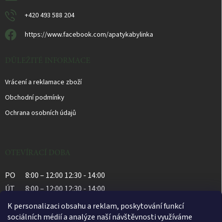
+420 493 588 204
https://www.facebook.com/apatykabylinka
DŮLEŽITÉ INFORMACE
Vrácení a reklamace zboží
Obchodní podmínky
Ochrana osobních údajů
OTEVÍRACÍ DOBA
PO
8:00 – 12:00 12:30 - 14:00
ÚT
8:00 – 12:00 12:30 - 14:00
ST
8:00 – 12:00 12:30 - 14:00
K personalizaci obsahu a reklam, poskytování funkcí
ČT
8:00 – 12:00 12:30 - 14:00
sociálních médií a analýze naší návštěvnosti využíváme