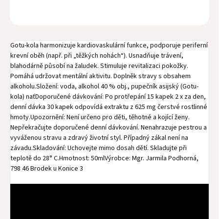
OPÝTAŤ SA
STRÁŽIŤ
Gotu-kola harmonizuje kardiovaskulární funkce, podporuje periferní
krevní oběh (např. při „těžkých nohách“). Usnadňuje trávení,
blahodárně působí na žaludek. Stimuluje revitalizaci pokožky.
Pomáhá udržovat mentální aktivitu. Doplněk stravy s obsahem
alkoholu.Složení: voda, alkohol 40 % obj., pupečník asijský (Gotu-
kola) naťDoporučené dávkování: Po protřepání 15 kapek 2 x za den,
denní dávka 30 kapek odpovídá extraktu z 625 mg čerstvé rostlinné
hmoty.Upozornění: Není určeno pro děti, těhotné a kojící ženy.
Nepřekračujte doporučené denní dávkování. Nenahrazuje pestrou a
vyváženou stravu a zdravý životní styl. Případný zákal není na
závadu.Skladování: Uchovejte mimo dosah dětí. Skladujte při
teplotě do 28° C.Hmotnost: 50mlVýrobce: Mgr. Jarmila Podhorná,
798 46 Brodek u Konice 3