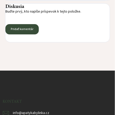
Diskusia
Buďte prvý, kto napíše príspevok k tejto položke.
Pridať komentár
Z
á
p
ä
t
i
KONTAKT
e
info
@
apatykabylinka.cz