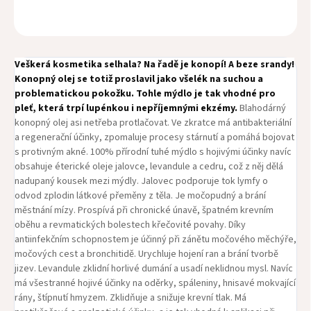
OPÝTAŤ SA
STRÁŽIŤ
Veškerá kosmetika selhala? Na řadě je konopí! A beze srandy!
Konopný olej se totiž proslavil jako všelék na suchou a
problematickou pokožku. Tohle mýdlo je tak vhodné pro
pleť, která trpí lupénkou i nepříjemnými ekzémy.
Blahodárný
konopný olej asi netřeba protlačovat. Ve zkratce má antibakteriální
a regenerační účinky, zpomaluje procesy stárnutí a pomáhá bojovat
s protivným akné. 100% přírodní tuhé mýdlo s hojivými účinky navíc
obsahuje éterické oleje jalovce, levandule a cedru, což z něj dělá
nadupaný kousek mezi mýdly. Jalovec podporuje tok lymfy o
odvod zplodin látkové přeměny z těla. Je močopudný a brání
městnání mízy. Prospívá při chronické únavě, špatném krevním
oběhu a revmatických bolestech křečovité povahy. Díky
antiinfekčním schopnostem je účinný při zánětu močového měchýře,
močových cest a bronchitidě. Urychluje hojení ran a brání tvorbě
jizev. Levandule zklidní horlivé dumání a usadí neklidnou mysl. Navíc
má všestranné hojivé účinky na oděrky, spáleniny, hnisavé mokvající
rány, štípnutí hmyzem. Zklidňuje a snižuje krevní tlak. Má