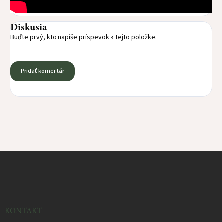
Diskusia
Buďte prvý, kto napíše príspevok k tejto položke.
Pridať komentár
Z
á
p
ä
t
i
KONTAKT
e