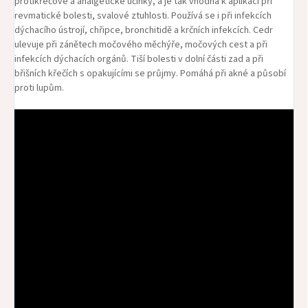
protikřečové a analgetické účinky, a je tak vhodná k aplikaci při
revmatické bolesti, svalové ztuhlosti. Používá se i při infekcích
dýchacího ústrojí, chřipce, bronchitidě a krčních infekcích. Cedr
ulevuje při zánětech močového měchýře, močových cest a při
infekcích dýchacích orgánů. Tiší bolesti v dolní části zad a při
břišních křečích s opakujícími se průjmy. Pomáhá při akné a působí
proti lupům.