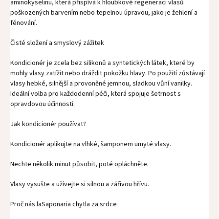
aminokyselinu, která přispívá k hloubkové regeneraci vlasů
poškozených barvením nebo tepelnou úpravou, jako je žehlení a
fénování.
Čisté složení a smyslový zážitek
Kondicionér je zcela bez silikonů a syntetických látek, které by
mohly vlasy zatížit nebo dráždit pokožku hlavy. Po použití zůstávají
vlasy hebké, silnější a provoněné jemnou, sladkou vůní vanilky.
Ideální volba pro každodenní péči, která spojuje šetrnost s
opravdovou účinností.
Jak kondicionér používat?
Kondicionér aplikujte na vlhké, šamponem umyté vlasy.
Nechte několik minut působit, poté opláchněte.
Vlasy vysušte a užívejte si silnou a zářivou hřívu.
Proč nás laSaponaria chytla za srdce