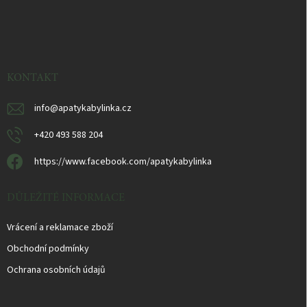
Z
á
p
ä
t
i
KONTAKT
e
info
@
apatykabylinka.cz
+420 493 588 204
https://www.facebook.com/apatykabylinka
DŮLEŽITÉ INFORMACE
Vrácení a reklamace zboží
Obchodní podmínky
Ochrana osobních údajů