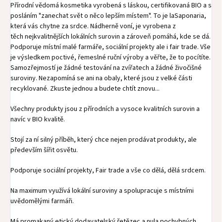
Přírodní vědomá kosmetika vyrobená s láskou, certifikovaná BIO a s
posláním "zanechat svět o něco lepším místem". To je laSaponaria,
která vás chytne za srdce. Nádherně voní, je vyrobena z
těch nejkvalitnějších lokálních surovin a zároveň pomáhá, kde se dá.
Podporuje místní malé farmáře, sociální projekty ale i fair trade. Vše
je výsledkem poctivé, řemeslné ruční výroby a věřte, že to pocítíte.
Samozřejmostí je žádné testování na zvířatech a žádné živočišné
suroviny. Nezapomíná se ani na obaly, které jsou z velké části
recyklované. Zkuste jednou a budete chtít znovu...
Všechny produkty jsou z přírodních a vysoce kvalitních surovin a
navíc v BIO kvalitě.
Stojí za ní silný příběh, který chce nejen prodávat produkty, ale
především šířit osvětu.
Podporuje sociální projekty, Fair trade a vše co dělá, dělá srdcem.
Na maximum využívá lokální suroviny a spolupracuje s místními
uvědomělými farmáři.
Má promakaný etický dodavatelský řetězec a nula pochybných