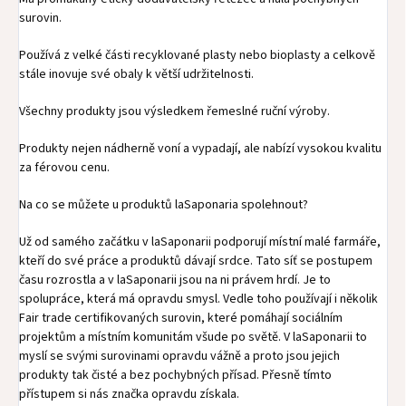
surovin.
Používá z velké části recyklované plasty nebo bioplasty a celkově
stále inovuje své obaly k větší udržitelnosti.
Všechny produkty jsou výsledkem řemeslné ruční výroby.
Produkty nejen nádherně voní a vypadají, ale nabízí vysokou kvalitu
za férovou cenu.
Na co se můžete u produktů laSaponaria spolehnout?
Už od samého začátku v laSaponarii podporují místní malé farmáře,
kteří do své práce a produktů dávají srdce. Tato síť se postupem
času rozrostla a v laSaponarii jsou na ni právem hrdí. Je to
spolupráce, která má opravdu smysl. Vedle toho používají i několik
Fair trade certifikovaných surovin, které pomáhají sociálním
projektům a místním komunitám všude po světě. V laSaponarii to
myslí se svými surovinami opravdu vážně a proto jsou jejich
produkty tak čisté a bez pochybných přísad. Přesně tímto
přístupem si nás značka opravdu získala.