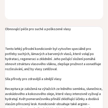
DETAILNÉ INFORMÁCIE
OPÝTAŤ SA
STRÁŽIŤ
Obnovující péče pro suché a poškozené vlasy
Tento lehký přírodní kondicionér byl vytvořen speciálně pro
potřeby suchých, lámavých a barvených vlasů, které volají po
hydrataci, regeneraci a zklidnění. Jeho pečující složení pomáhá
obnovit strukturu vlasového vlákna, zlepšuje pružnost a usnadňuje
rozčesávání, aniž by vlasy zatěžoval.
Síla přírody pro zdravější a silnější vlasy
Receptura je založená na výtažcích ze lněného semínka, slunečnice,
avokádového a kokosového oleje, které vlasy intenzivně vyživují a
hydratují. Květ pomerančovníku přináší zklidňující účinky a dodává
vlasům přirozený lesk. Kondicionér obsahuje také arginin –