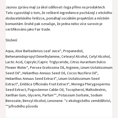
Jasnou zprávu mají za úkol sdělovat i loga přímo na produktech.
Tato vypovídají o tom, že veškeré ingredience pocházejí z etického
dodavatelského řetězce, pomáhají sociálním projektům a místním
komunitám. Druhé pak označuje, že jedna nebo více surovin je
certifikováno jako Fair trade.
Složení:
Aqua, Aloe Barbadensis Leaf Juice*, Propanediol,
Behenamidopropyl Dimethylamine, Cetearyl Alcohol, Cetyl Alcohol,
Lactic Acid, Caprylic/Capric Triglyceride, Citrus Aurantium Dulcis
Flower Water*, Persea Gratissima Oil, Arginine, Linum Usitatissimum
Seed Oil*, Helianthus Annuus Seed Oil, Cocos Nucifera Oil*,
Helianthus Annuus Seed Extract*, Linum Usitatissimum Seed
Extract*, Emblica Officinalis Fruit Extract*, Moringa Pterygosperma
Seed Extract, Pogostemon Cablin Oil, Tocopherol, Maltodextrin,
Xanthan Gum, Glycerin, Parfum**, Potassium Sorbate, Sodium
Benzoate, Benzyl Alcohol, Limonene. *z ekologického zemědělství,
**přírodního původu