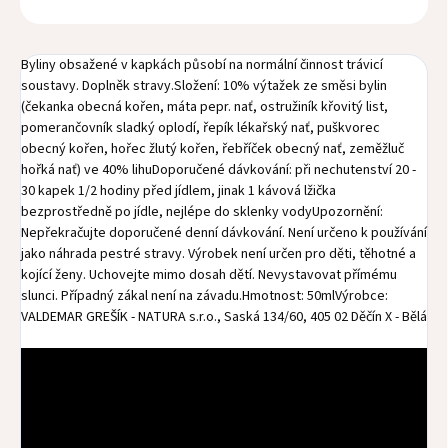
Byliny obsažené v kapkách působí na normální činnost trávicí
soustavy. Doplněk stravy.Složení: 10% výtažek ze směsi bylin
(čekanka obecná kořen, máta pepr. nať, ostružiník křovitý list,
pomerančovník sladký oplodí, řepík lékařský nať, puškvorec
obecný kořen, hořec žlutý kořen, řebříček obecný nať, zeměžluč
hořká nať) ve 40% lihuDoporučené dávkování: při nechutenství 20 -
30 kapek 1/2 hodiny před jídlem, jinak 1 kávová lžička
bezprostředně po jídle, nejlépe do sklenky vodyUpozornění:
Nepřekračujte doporučené denní dávkování. Není určeno k používání
jako náhrada pestré stravy. Výrobek není určen pro děti, těhotné a
kojící ženy. Uchovejte mimo dosah dětí. Nevystavovat přímému
slunci. Případný zákal není na závadu.Hmotnost: 50mlVýrobce:
VALDEMAR GREŠÍK - NATURA s.r.o., Saská 134/60, 405 02 Děčín X - Bělá