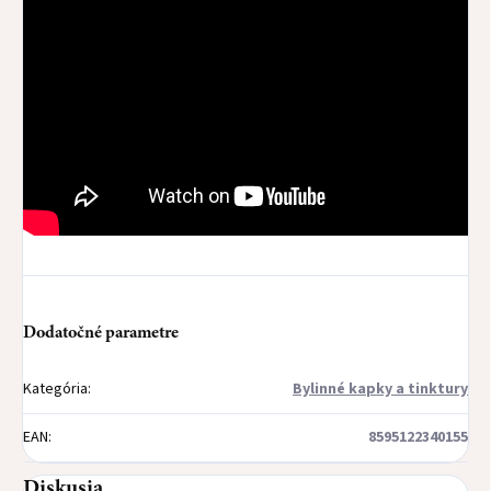
Dodatočné parametre
Kategória
:
Bylinné kapky a tinktury
EAN
:
8595122340155
Diskusia