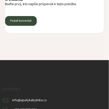
Buďte prvý, kto napíše príspevok k tejto položke.
Pridať komentár
Z
á
p
ä
t
i
KONTAKT
e
info
@
apatykabylinka.cz