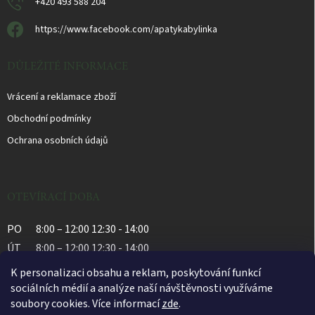
+420 493 588 204
https://www.facebook.com/apatykabylinka
DŮLEŽITÉ INFORMACE
Vrácení a reklamace zboží
Obchodní podmínky
Ochrana osobních údajů
OTEVÍRACÍ DOBA
PO
8:00 – 12:00 12:30 - 14:00
ÚT
8:00 – 12:00 12:30 - 14:00
ST
8:00 – 12:00 12:30 - 14:00
K personalizaci obsahu a reklam, poskytování funkcí
ČT
8:00 – 12:00 12:30 - 14:00
sociálních médií a analýze naší návštěvnosti využíváme
soubory cookies. Více informací
zde
.
PÁ
8:00 – 12:00 12:30 - 14:00