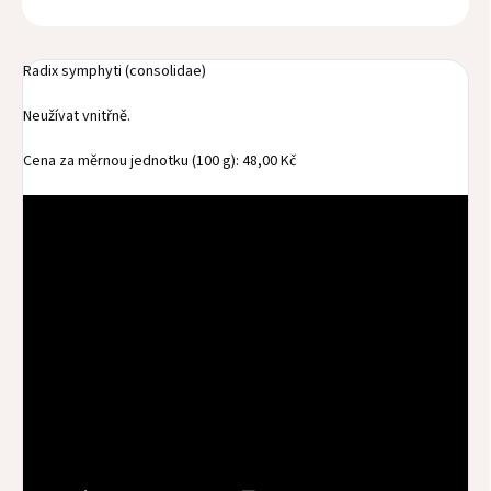
Radix symphyti (consolidae)
Neužívat vnitřně.
Cena za měrnou jednotku (100 g): 48,00 Kč