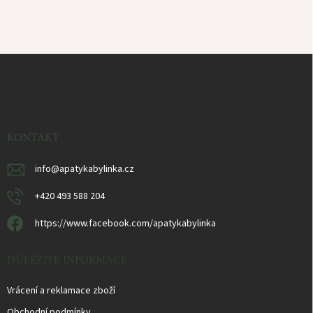
Z
á
p
ä
t
i
KONTAKT
e
info
@
apatykabylinka.cz
+420 493 588 204
https://www.facebook.com/apatykabylinka
DŮLEŽITÉ INFORMACE
Vrácení a reklamace zboží
Obchodní podmínky