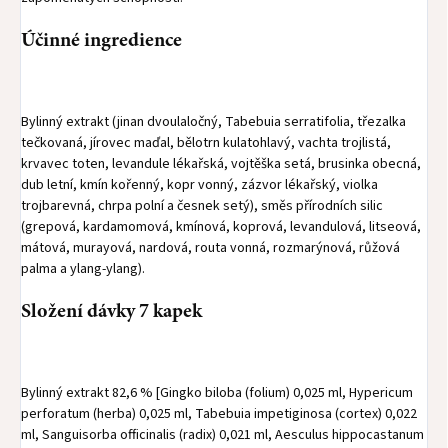
Účinné ingredience
Bylinný extrakt (jinan dvoulaločný, Tabebuia serratifolia, třezalka
tečkovaná, jírovec maďal, bělotrn kulatohlavý, vachta trojlistá,
krvavec toten, levandule lékařská, vojtěška setá, brusinka obecná,
dub letní, kmín kořenný, kopr vonný, zázvor lékařský, violka
trojbarevná, chrpa polní a česnek setý), směs přírodních silic
(grepová, kardamomová, kmínová, koprová, levandulová, litseová,
mátová, murayová, nardová, routa vonná, rozmarýnová, růžová
palma a ylang-ylang).
Složení dávky 7 kapek
Bylinný extrakt 82,6 % [Gingko biloba (folium) 0,025 ml, Hypericum
perforatum (herba) 0,025 ml, Tabebuia impetiginosa (cortex) 0,022
ml, Sanguisorba officinalis (radix) 0,021 ml, Aesculus hippocastanum