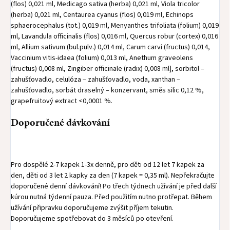
(flos) 0,021 ml, Medicago sativa (herba) 0,021 ml, Viola tricolor
(herba) 0,021 ml, Centaurea cyanus (flos) 0,019 ml, Echinops
sphaerocephalus (tot.) 0,019 ml, Menyanthes trifoliata (folium) 0,019
ml, Lavandula officinalis (flos) 0,016 ml, Quercus robur (cortex) 0,016
ml, Allium sativum (bul.pulv.) 0,014 ml, Carum carvi (fructus) 0,014,
Vaccinium vitis-idaea (folium) 0,013 ml, Anethum graveolens
(fructus) 0,008 ml, Zingiber officinale (radix) 0,008 ml], sorbitol –
zahušťovadlo, celulóza – zahušťovadlo, voda, xanthan –
zahušťovadlo, sorbát draselný – konzervant, směs silic 0,12 %,
grapefruitový extract <0,0001 %.
Doporučené dávkování
Pro dospělé 2-7 kapek 1-3x denně, pro děti od 12 let 7 kapek za
den, děti od 3 let 2 kapky za den (7 kapek = 0,35 ml). Nepřekračujte
doporučené denní dávkování! Po třech týdnech užívání je před další
kúrou nutná týdenní pauza. Před použitím nutno protřepat. Během
užívání připravku doporučujeme zvýšit příjem tekutin.
Doporučujeme spotřebovat do 3 měsíců po otevření.