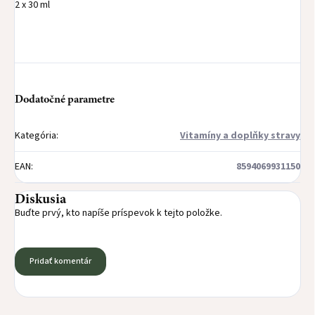
2 x 30 ml
Dodatočné parametre
Kategória
:
Vitamíny a doplňky stravy
EAN
:
8594069931150
Diskusia
Buďte prvý, kto napíše príspevok k tejto položke.
Pridať komentár