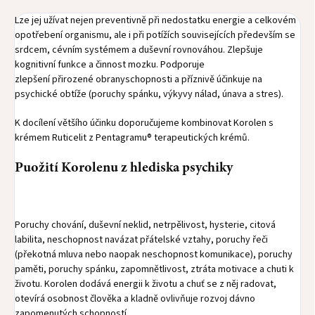
Lze jej užívat nejen preventivně při nedostatku energie a celkovém
opotřebení organismu, ale i při potížích souvisejících především se
srdcem, cévním systémem a duševní rovnováhou. Zlepšuje
kognitivní funkce a činnost mozku. Podporuje
zlepšení přirozené obranyschopnosti a příznivě účinkuje na
psychické obtíže (poruchy spánku, výkyvy nálad, únava a stres).
K docílení většího účinku doporučujeme kombinovat Korolen s
krémem Ruticelit z Pentagramu® terapeutických krémů.
Puožití Korolenu z hlediska psychiky
Poruchy chování, duševní neklid, netrpělivost, hysterie, citová
labilita, neschopnost navázat přátelské vztahy, poruchy řeči
(překotná mluva nebo naopak neschopnost komunikace), poruchy
paměti, poruchy spánku, zapomnětlivost, ztráta motivace a chuti k
životu. Korolen dodává energii k životu a chuť se z něj radovat,
otevírá osobnost člověka a kladně ovlivňuje rozvoj dávno
zapomenutých schopností.