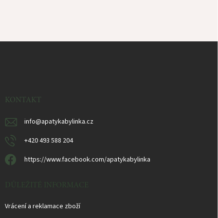
Z
á
p
ä
t
i
KONTAKT
e
info
@
apatykabylinka.cz
+420 493 588 204
https://www.facebook.com/apatykabylinka
DŮLEŽITÉ INFORMACE
Vrácení a reklamace zboží