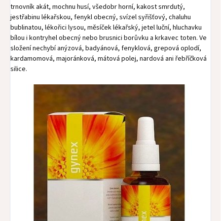
trnovník akát, mochnu husí, všedobr horní, kakost smrdutý,
jestřabinu lékařskou, fenykl obecný, svízel syřišťový, chaluhu
bublinatou, lékořici lysou, měsíček lékařský, jetel luční, hluchavku
bílou i kontryhel obecný nebo brusnici borůvku a krkavec toten. Ve
složení nechybí anýzová, badyánová, fenyklová, grepová oplodí,
kardamomová, majoránková, mátová polej, nardová ani řebříčková
silice.