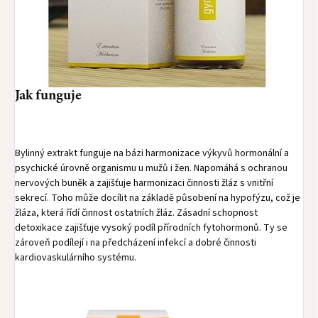
Jak funguje
Bylinný extrakt funguje na bázi harmonizace výkyvů hormonální a
psychické úrovně organismu u mužů i žen. Napomáhá s ochranou
nervových buněk a zajišťuje harmonizaci činnosti žláz s vnitřní
sekrecí. Toho může docílit na základě působení na hypofýzu, což je
žláza, která řídí činnost ostatních žláz. Zásadní schopnost
detoxikace zajišťuje vysoký podíl přírodních fytohormonů. Ty se
zároveň podílejí i na předcházení infekcí a dobré činnosti
kardiovaskulárního systému.