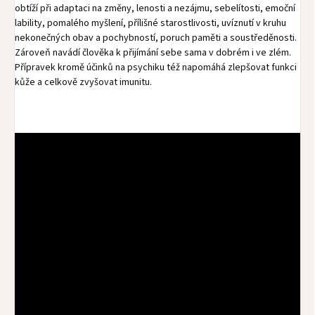
obtíží při adaptaci na změny, lenosti a nezájmu, sebelítosti, emoční
lability, pomalého myšlení, přílišné starostlivosti, uvíznutí v kruhu
nekonečných obav a pochybností, poruch paměti a soustředěnosti.
Zároveň navádí člověka k přijímání sebe sama v dobrém i ve zlém.
Přípravek kromě účinků na psychiku též napomáhá zlepšovat funkci
kůže a celkově zvyšovat imunitu.