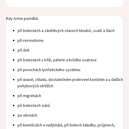
Kdy Artrin pomáhá:
při bolestech a zánětlivých stavech kloubů, svalů a šlach
při revmatismu
při dně
při bolestech v kříži, páteře a krčního svalstva
při poruchách lymfatického systému
při únavě, chladu, dostatečném prokrvení končetin a u dalších
pohybových obtížích
při migrénách
při bolestech zubů
po obrnách
při kinetózách a nadýmání, při bolesti žaludku, průjmech,