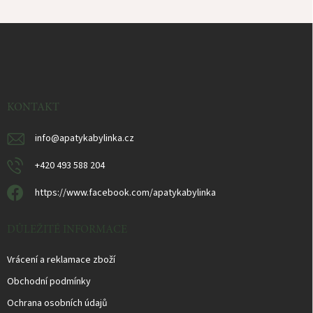
Z
á
p
ä
t
i
KONTAKT
e
info
@
apatykabylinka.cz
+420 493 588 204
https://www.facebook.com/apatykabylinka
DŮLEŽITÉ INFORMACE
Vrácení a reklamace zboží
Obchodní podmínky
Ochrana osobních údajů