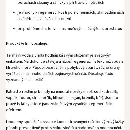
poruchách sleziny a slinivky a při trávicích obtížích
je vhodný k regeneraci kostí po zlomeninách, zhmožděninách
a zánětech svalů, šlach a nervů
při problémech s ledvinami, močovým měchýřem, prostatou
Produkt Artrin obsahuje:
Termální voda z vřídla Podhájská svým složením je světovým
unikátem. Má dokonce stálejší a hlubší regenerační efekt než voda z
Mrtvého moře. Působí pozitivně na pohybový aparát, různé druhy
vyrážek a má mnoho dalších zajímavých účinků. Obsahuje řadu
významných minerálů.
Extrakt z rostlin je bohatý na minerální prvky (např. sodík, draslík,
vápník, fosfor, síra, hořčík, lithium, mangan, křemík, bór). Jsou to
právě ty látky, které jsou známé svým vysokým regeneračním
efektem.
Liposomy společně s vysoce koncentrovanými rašelinovými výtažky
působí preventivně proti vzniku zánětů a nádorového onemocnění.