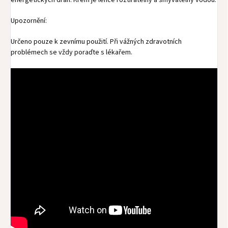
energetických drah. Krém je lehce roztíratelný a smývatelný vodou.
Upozornění:
Určeno pouze k zevnímu použití. Při vážných zdravotních
problémech se vždy poraďte s lékařem.