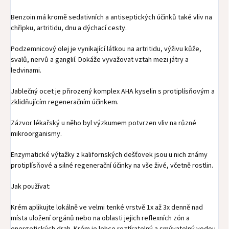
Benzoin má kromě sedativních a antiseptických účinků také vliv na
chřipku, artritidu, dnu a dýchací cesty.
Podzemnicový olej je vynikající látkou na artritidu, výživu kůže,
svalů, nervů a ganglií. Dokáže vyvažovat vztah mezi játry a
ledvinami.
Jablečný ocet je přirozený komplex AHA kyselin s protiplísňovým a
zklidňujícím regeneračním účinkem.
Zázvor lékařský u něho byl výzkumem potvrzen vliv na různé
mikroorganismy.
Enzymatické výtažky z kalifornských dešťovek jsou u nich známy
protiplísňové a silné regenerační účinky na vše živé, včetně rostlin.
Jak používat:
Krém aplikujte lokálně ve velmi tenké vrstvě 1x až 3x denně nad
místa uložení orgánů nebo na oblasti jejich reflexních zón a