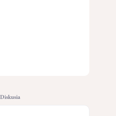
Pridať do košíka
OPÝTAŤ SA
STRÁŽIŤ
Diskusia