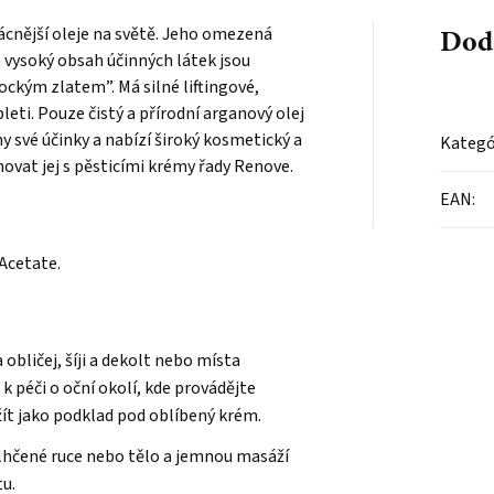
Dod
zácnější oleje na světě. Jeho omezená
vysoký obsah účinných látek jsou
kým zlatem”. Má silné liftingové,
pleti. Pouze čistý a přírodní arganový olej
y své účinky a nabízí široký kosmetický a
Kategó
ovat jej s pěsticími krémy řady Renove.
EAN
:
 Acetate.
 obličej, šíji a dekolt nebo místa
k péči o oční okolí, kde provádějte
ít jako podklad pod oblíbený krém.
lhčené ruce nebo tělo a jemnou masáží
tu.