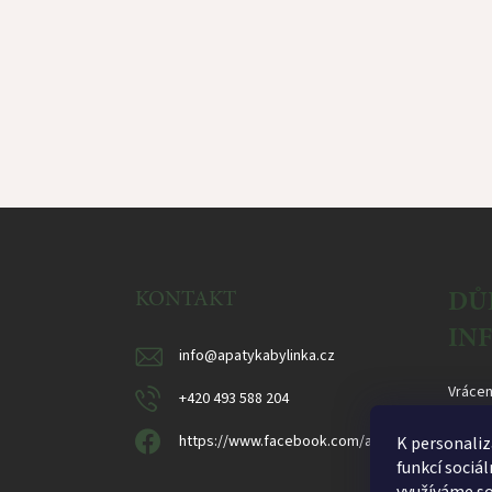
Z
á
p
ä
DŮ
KONTAKT
t
IN
i
info
@
apatykabylinka.cz
e
Vrácen
+420 493 588 204
Obcho
https://www.facebook.com/apatykabylinka
K personaliz
Ochran
funkcí sociá