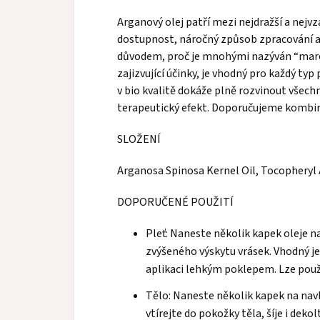
Arganový olej patří mezi nejdražší a nejv
dostupnost, náročný způsob zpracování a 
důvodem, proč je mnohými nazýván “maroc
zajizvující účinky, je vhodný pro každý typ 
v bio kvalitě dokáže plně rozvinout všechn
terapeutický efekt. Doporučujeme kombin
SLOŽENÍ
Arganosa Spinosa Kernel Oil, Tocopheryl
DOPORUČENÉ POUŽITÍ
Pleť: Naneste několik kapek oleje na
zvýšeného výskytu vrásek. Vhodný je 
aplikaci lehkým poklepem. Lze použ
Tělo: Naneste několik kapek na nav
vtírejte do pokožky těla, šíje i dekol