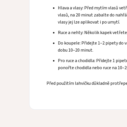
Hlava a vlasy: Před mytím vlasů vetř
vlasů, na 20 minut zabalte do nahř
vlasy jej lze aplikovat i po umytí.
Ruce a nehty: Několik kapek vetřete 
Do koupele: Přidejte 1–2 pipety do v
dobu 10–20 minut.
Pro ruce a chodidla: Přidejte 1 pipe
ponořte chodidla nebo ruce na 10–
Před použitím lahvičku důkladně protřep