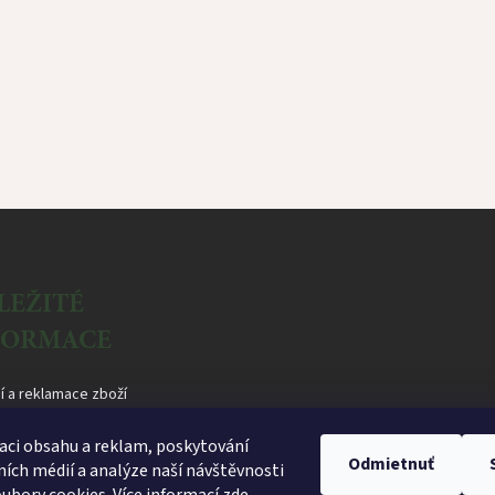
LEŽITÉ
FORMACE
í a reklamace zboží
dní podmínky
aci obsahu a reklam, poskytování
Odmietnuť
a osobních údajů
lních médií a analýze naší návštěvnosti