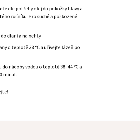
ete dle potřeby olej do pokožky hlavy a
átého ručníku. Pro suché a poškozené
do dlaní a na nehty.
any o teplotě 38 ºC a užívejte lázeň po
tu do nádoby vodou o teplotě 38–44 ºC a
20 minut.
ejte!