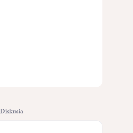
Pridať do košíka
OPÝTAŤ SA
STRÁŽIŤ
Diskusia