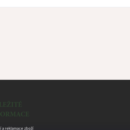
LEŽITÉ
FORMACE
í a reklamace zboží