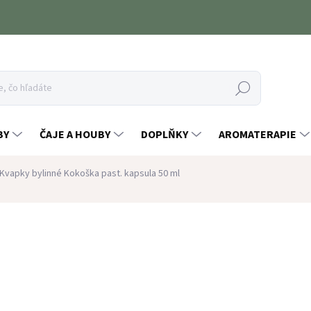
Hľadať
BY
ČAJE A HOUBY
DOPLŇKY
AROMATERAPIE
Kvapky bylinné Kokoška past. kapsula 50 ml
tenia
ZNAČKA:
DR. POPOV
4,83 €
Jednotková
SKLADEM
(6 KS)
cena: