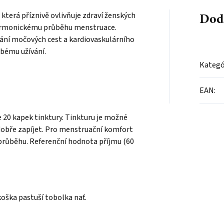
Dod
která příznivě ovlivňuje zdraví ženských
harmonickému průběhu menstruace.
ání močových cest a kardiovaskulárního
bému užívání.
Kategó
EAN
:
e 20 kapek tinktury. Tinkturu je možné
 dobře zapíjet. Pro menstruační komfort
m průběhu. Referenční hodnota příjmu (60
okoška pastuší tobolka nať.