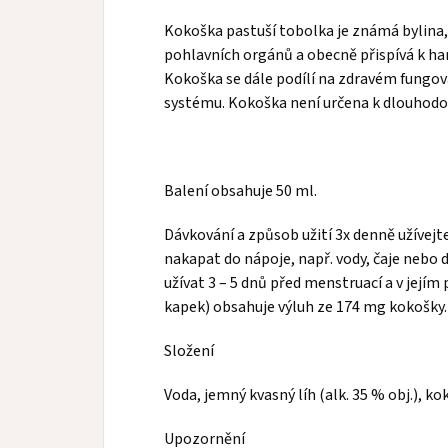
Kokoška pastuší tobolka je známá bylina, 
pohlavních orgánů a obecně přispívá k 
Kokoška se dále podílí na zdravém fungov
systému. Kokoška není určena k dlouhodo
Balení obsahuje 50 ml.
Dávkování a způsob užití 3x denně užívejt
nakapat do nápoje, např. vody, čaje nebo
užívat 3 – 5 dnů před menstruací a v její
kapek) obsahuje výluh ze 174 mg kokošky.
Složení
Voda, jemný kvasný líh (alk. 35 % obj.), k
Upozornění