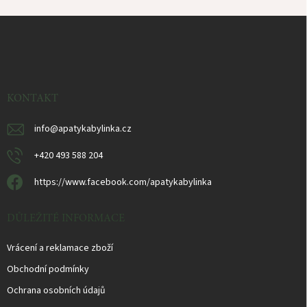
Z
á
p
ä
t
i
KONTAKT
e
info
@
apatykabylinka.cz
+420 493 588 204
https://www.facebook.com/apatykabylinka
DŮLEŽITÉ INFORMACE
Vrácení a reklamace zboží
Obchodní podmínky
Ochrana osobních údajů