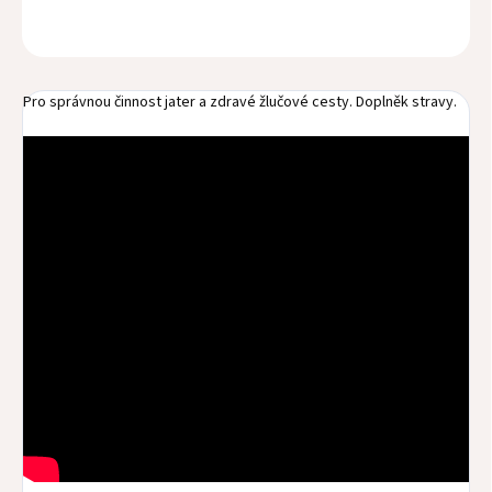
OPÝTAŤ SA
STRÁŽIŤ
Pro správnou činnost jater a zdravé žlučové cesty. Doplněk stravy.