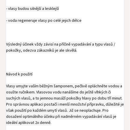
- vlasy budou silnější a lesklejší
- voda regeneruje vlasy po celé jejich délce
Výsledný účinek vždy závisí na příčině vypadávání a typu vlasů /
pokožky, odezva zákazníků je ale skvělá.
Návod k použití
Vlasy umyjte vaším běžným šamponem, pečlivě opláchněte vodou a
osušte ručníkem. Vlasovou vodu nanášíme do ještě vlhkých či
suchých vlasů, a to jemnou masáží pokožky hlavy po dobu tří minut.
Pro správnou aplikaci postačí i menší množství přípravku, důležité je
však použití po každém umytí vlasů. Již se neoplachuje. Pro
dosažení optimálního účinku při nadměrném vypadávání vlasů je
ideální aplikovat 2x denně.