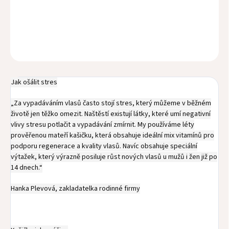
DATUM EXPIRACE: 8/2026
DETAILNÍ INFORMACE
ZEPTAT SE
HLÍDAT
Jak ošálit stres
„Za vypadáváním vlasů často stojí stres, který můžeme v běžném
životě jen těžko omezit. Naštěstí existují látky, které umí negativní
vlivy stresu potlačit a vypadávání zmírnit. My používáme léty
prověřenou mateří kašičku, která obsahuje ideální mix vitamínů pro
podporu regenerace a kvality vlasů. Navíc obsahuje speciální
výtažek, který výrazně posiluje růst nových vlasů u mužů i žen již po
14 dnech.“
Hanka Plevová, zakladatelka rodinné firmy