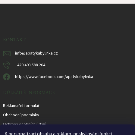
Z
á
p
a
t
í
KONTAKT
info
@
apatykabylinka.cz
+420 493 588 204
https://www.facebook.com/apatykabylinka
DŮLEŽITÉ INFORMACE
Reklamační formulář
Obchodní podmínky
Ochrana osobních údajů
K personalizaci obsahu a reklam, poskytování funkcí