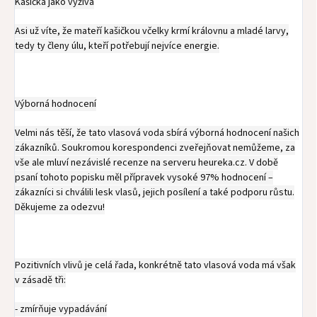
Kašička jako výživa
Asi už víte, že mateří kašičkou včelky krmí královnu a mladé larvy,
tedy ty členy úlu, kteří potřebují nejvíce energie.
Výborná hodnocení
Velmi nás těší, že tato vlasová voda sbírá výborná hodnocení našich
zákazníků. Soukromou korespondenci zveřejňovat nemůžeme, za
vše ale mluví nezávislé recenze na serveru heureka.cz. V době
psaní tohoto popisku měl přípravek vysoké 97% hodnocení –
zákazníci si chválili lesk vlasů, jejich posílení a také podporu růstu.
Děkujeme za odezvu!
Pozitivních vlivů je celá řada, konkrétně tato vlasová voda má však
v zásadě tři:
- zmírňuje vypadávání