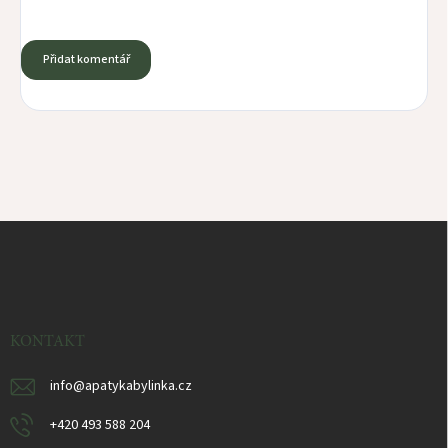
Přidat komentář
Z
á
p
a
t
í
KONTAKT
info
@
apatykabylinka.cz
+420 493 588 204