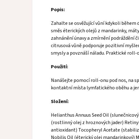
Popis:
Zahalte se osvěžující vůní kdykoli během 
směs éterických olejů z mandarinky, máty
zahnánění únavy a zmírnění podráždění či 
citrusová vůně podporuje pozitivní myšle
smysly a povznáší náladu. Praktické roll-
Použití:
Nanášejte pomocí roll-onu pod nos, na spá
kontaktní místa lymfatického oběhu a je
Složení:
Helianthus Annuus Seed Oil (slunečnicový ol
(rostlinný olej z hroznových jader) Retiny
antioxidant) Tocopheryl Acetate (stabiliz
Nobilis Oil (éterický olej mandarinkový) 