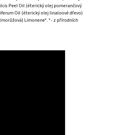
lcis Peel Oil (éterický olej pomerančový
rum Oil (éterický olej linaloové dřevo)
lmorůžová) Limonene*. *- z přírodních