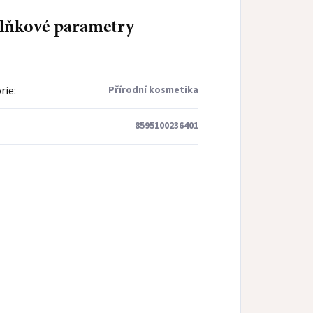
lňkové parametry
rie
:
Přírodní kosmetika
8595100236401