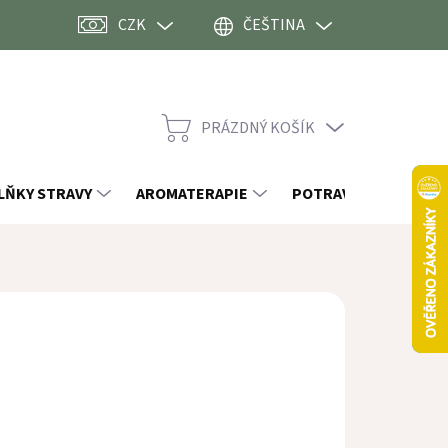
CZK
ČEŠTINA
PRÁZDNÝ KOŠÍK
NÁKUPNÍ
KOŠÍK
LŇKY STRAVY
AROMATERAPIE
POTRAVINY
OST