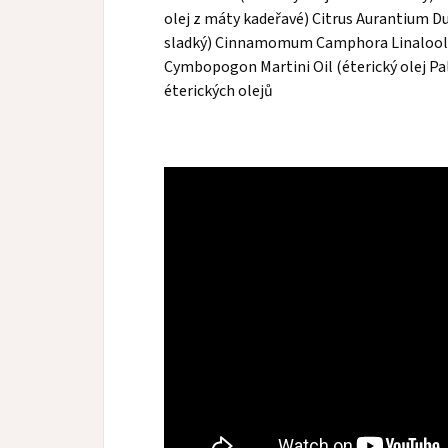
olej z máty kadeřavé) Citrus Aurantium Du
sladký) Cinnamomum Camphora Linaloolife
Cymbopogon Martini Oil (éterický olej Pa
éterických olejů