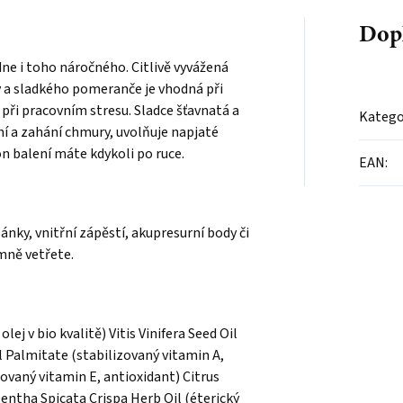
Dop
dne i toho náročného. Citlivě vyvážená
 a sladkého pomeranče je vhodná při
při pracovním stresu. Sladce šťavnatá a
Katego
ní a zahání chmury, uvolňuje napjaté
on balení máte kdykoli po ruce.
EAN
:
nky, vnitřní zápěstí, akupresurní body či
mně vetřete.
ej v bio kvalitě) Vitis Vinifera Seed Oil
l Palmitate (stabilizovaný vitamin A,
ovaný vitamin E, antioxidant) Citrus
Mentha Spicata Crispa Herb Oil (éterický