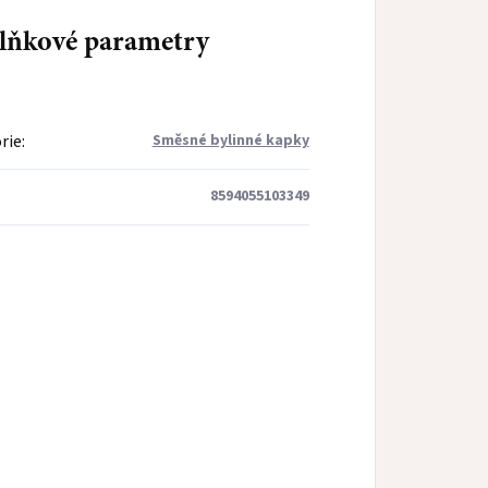
lňkové parametry
rie
:
Směsné bylinné kapky
8594055103349