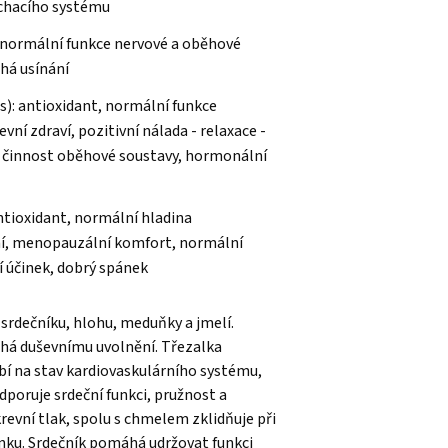
ýchacího systému
 normální funkce nervové a oběhové
há usínání
is): antioxidant, normální funkce
vní zdraví, pozitivní nálada - relaxace -
í činnost oběhové soustavy, hormonální
ntioxidant, normální hladina
ení, menopauzální komfort, normální
í účinek, dobrý spánek
srdečníku, hlohu, meduňky a jmelí.
há duševnímu uvolnění. Třezalka
bí na stav kardiovaskulárního systému,
poruje srdeční funkci, pružnost a
evní tlak, spolu s chmelem zklidňuje při
nku. Srdečník pomáhá udržovat funkci