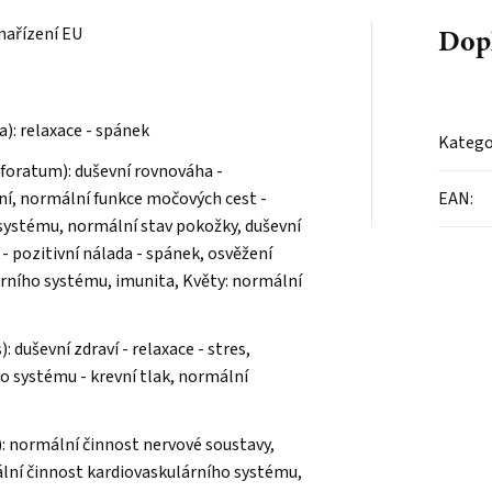
Dop
nařízení EU
a): relaxace - spánek
Katego
foratum): duševní rovnováha -
ní, normální funkce močových cest -
EAN
:
 systému, normální stav pokožky, duševní
- pozitivní nálada - spánek, osvěžení
árního systému, imunita, Květy: normální
): duševní zdraví - relaxace - stres,
o systému - krevní tlak, normální
: normální činnost nervové soustavy,
lní činnost kardiovaskulárního systému,