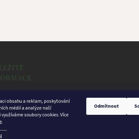
LEŽITÉ
FORMACE
ační formulář
aci obsahu a reklam, poskytování
dní podmínky
Odmítnout
S
ních médií a analýze naší
a osobních údajů
 využíváme soubory cookies. Více
e
.
í