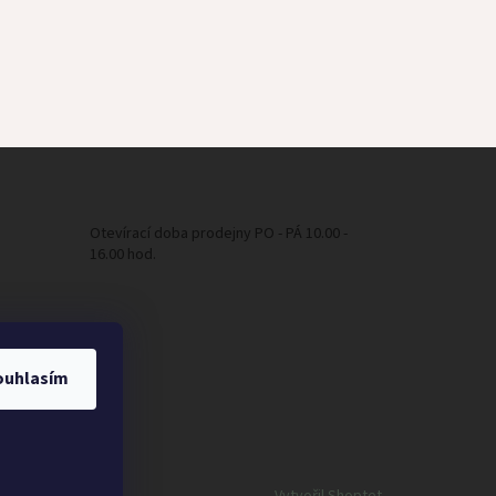
Otevírací doba prodejny PO - PÁ 10.00 -
16.00 hod.
ouhlasím