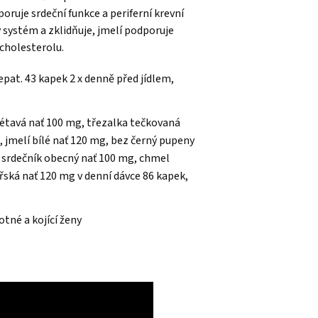
oruje srdeční funkce a periferní krevní
 systém a zklidňuje, jmelí podporuje
cholesterolu.
pat. 43 kapek 2 x denně před jídlem,
létavá nať 100 mg, třezalka tečkovaná
 jmelí bílé nať 120 mg, bez černý pupeny
, srdečník obecný nať 100 mg, chmel
řská nať 120 mg v denní dávce 86 kapek,
tné a kojící ženy