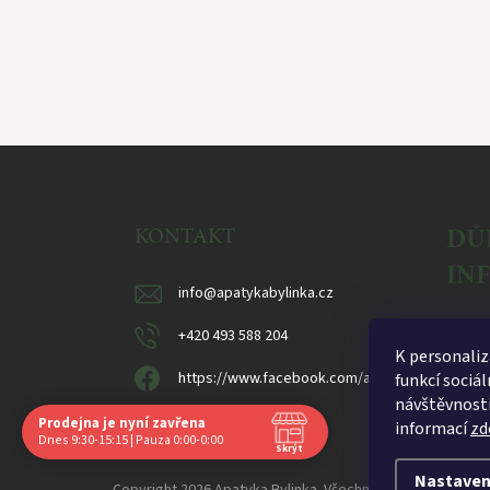
Z
á
p
a
DŮ
KONTAKT
t
IN
í
info
@
apatykabylinka.cz
Reklam
+420 493 588 204
K personaliz
Obcho
https://www.facebook.com/apatykabylinka
funkcí sociál
Ochran
návštěvnosti
Prodejna je nyní zavřena
informací
zd
Navštivte nás osobně
Dnes 9:30-15:15 | Pauza 0:00-0:00
Skrýt
Čas
Pauza
Nastaven
Po
9:30 - 15:15
0:00 - 0:00