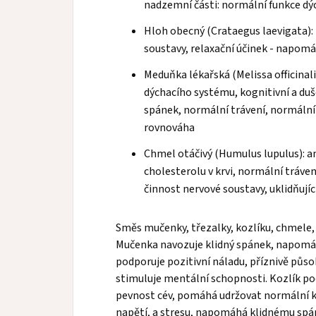
nadzemní části: normální funkce d
Hloh obecný (Crataegus laevigata):
soustavy, relaxační účinek - napomá
Meduňka lékařská (Melissa officinal
dýchacího systému, kognitivní a duše
spánek, normální trávení, normáln
rovnováha
Chmel otáčivý (Humulus lupulus): a
cholesterolu v krvi, normální tráv
činnost nervové soustavy, uklidňujíc
Směs mučenky, třezalky, kozlíku, chmele, 
Mučenka navozuje klidný spánek, napomá
podporuje pozitivní náladu, příznivě půso
stimuluje mentální schopnosti. Kozlík pod
pevnost cév, pomáhá udržovat normální kr
napětí, a stresu, napomáhá klidnému spá