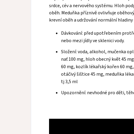
srdce, cév a nervového systému. Hloh podp
oběh. Meduňka příznivě ovlivňuje oběhový
krevní oběh a udržování normální hladiny 
Dávkování: před upotřebením protře
nebo mezi jídly ve sklenici vody.
Složení: voda, alkohol, mučenka op
nať 100 mg, hloh obecný květ 45 mg,
60 mg, kozlík lékařský kořen 60 mg
otáčivý šištice 45 mg, meduňka léka
tj 3,5 ml
Upozornění: nevhodné pro děti, těho