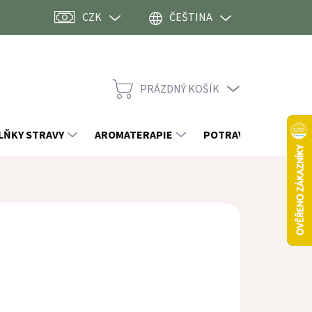
CZK
ČEŠTINA
PRÁZDNÝ KOŠÍK
NÁKUPNÍ
KOŠÍK
LŇKY STRAVY
AROMATERAPIE
POTRAVINY
OST