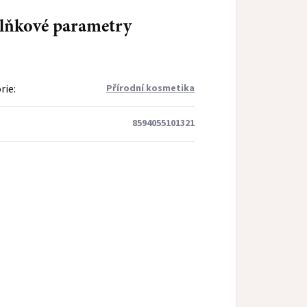
lňkové parametry
rie
:
Přírodní kosmetika
8594055101321