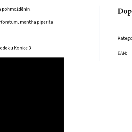
Dop
 a pohmožděnin.
erforatum, mentha piperita
Katego
rodek u Konice 3
EAN
: