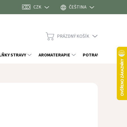
CZK
ČEŠTINA
PRÁZDNÝ KOŠÍK
NÁKUPNÍ
KOŠÍK
LŇKY STRAVY
AROMATERAPIE
POTRAVINY
OST