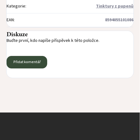
Kategorie
:
Tinktury z pupenů
EAN
:
8594055101086
Diskuze
Buďte první, kdo napíše příspěvek k této položce.
Přidat komentář
Z
á
p
a