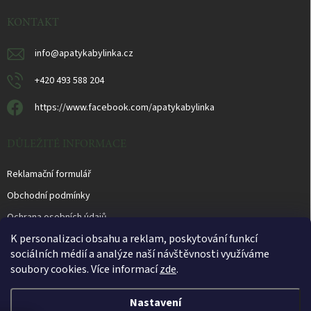
t
í
KONTAKT
info
@
apatykabylinka.cz
+420 493 588 204
https://www.facebook.com/apatykabylinka
DŮLEŽITÉ INFORMACE
Reklamační formulář
Obchodní podmínky
Ochrana osobních údajů
K personalizaci obsahu a reklam, poskytování funkcí
sociálních médií a analýze naší návštěvnosti využíváme
soubory cookies. Více informací
zde
.
Otevírací doba prodejny PO - PÁ 10.00 - 16.00 hod.
Nastavení