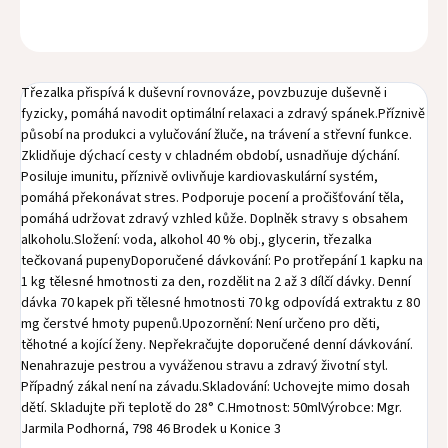
ZEPTAT SE
Třezalka přispívá k duševní rovnováze, povzbuzuje duševně i
fyzicky, pomáhá navodit optimální relaxaci a zdravý spánek.Příznivě
působí na produkci a vylučování žluče, na trávení a střevní funkce.
Zklidňuje dýchací cesty v chladném období, usnadňuje dýchání.
Posiluje imunitu, příznivě ovlivňuje kardiovaskulární systém,
pomáhá překonávat stres. Podporuje pocení a pročišťování těla,
pomáhá udržovat zdravý vzhled kůže. Doplněk stravy s obsahem
alkoholu.Složení: voda, alkohol 40 % obj., glycerin, třezalka
tečkovaná pupenyDoporučené dávkování: Po protřepání 1 kapku na
1 kg tělesné hmotnosti za den, rozdělit na 2 až 3 dílčí dávky. Denní
dávka 70 kapek při tělesné hmotnosti 70 kg odpovídá extraktu z 80
mg čerstvé hmoty pupenů.Upozornění: Není určeno pro děti,
těhotné a kojící ženy. Nepřekračujte doporučené denní dávkování.
Nenahrazuje pestrou a vyváženou stravu a zdravý životní styl.
Případný zákal není na závadu.Skladování: Uchovejte mimo dosah
dětí. Skladujte při teplotě do 28° C.Hmotnost: 50mlVýrobce: Mgr.
Jarmila Podhorná, 798 46 Brodek u Konice 3