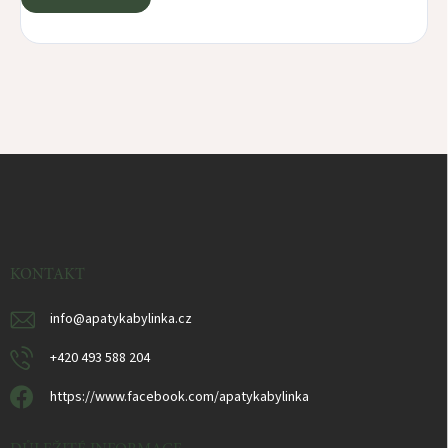
Z
á
p
a
t
í
KONTAKT
info
@
apatykabylinka.cz
+420 493 588 204
https://www.facebook.com/apatykabylinka