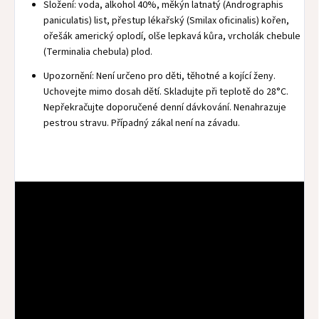
Složení: voda, alkohol 40%, měkýn latnatý (Andrographis
paniculatis) list, přestup lékařský (Smilax oficinalis) kořen,
ořešák americký oplodí, olše lepkavá kůra, vrcholák chebule
(Terminalia chebula) plod.
Upozornění: Není určeno pro děti, těhotné a kojící ženy.
Uchovejte mimo dosah dětí. Skladujte při teplotě do 28°C.
Nepřekračujte doporučené denní dávkování. Nenahrazuje
pestrou stravu. Případný zákal není na závadu.