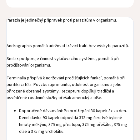
Parazin je jedinečný přípravek proti parazitům v organismu.
Andrographis pomáhá udržovat trávicí trakt bez výskytu parazitů.
Smilax podporuje činnost vylučovacího systému, pomáhá při
pročišťování organismu.
Terminalia přispívá k udržování pročišťujících funkcí, pomáhá při
purifikaci těla. Povzbuzuje imunitu, odolnost organismu a jeho
přirozené obranné systémy. Recepturu doplňují tradiční a
osvědčené rostlinné složky ořešák americký a olše.
Doporučené dávkování: Po protřepání 30 kapek 3x za den.
Denní dávka 90 kapek odpovídá 375 mg čerstvé bylinné
hmoty měkýnu, 375 mg přestupu, 375 mg ořešáku, 375 mg
olše a 375 mg vrcholáku.