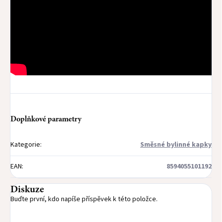
Doplňkové parametry
Kategorie
:
Směsné bylinné kapky
EAN
:
8594055101192
Diskuze
Buďte první, kdo napíše příspěvek k této položce.