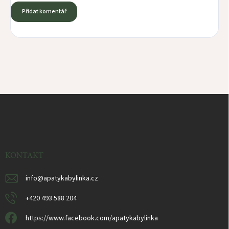
Přidat komentář
Z
á
p
a
t
í
KONTAKT
info
@
apatykabylinka.cz
+420 493 588 204
https://www.facebook.com/apatykabylinka