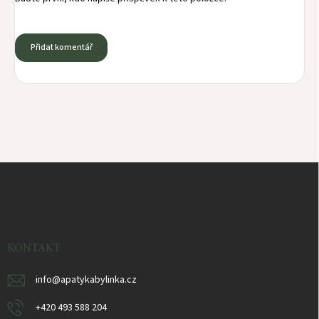
Přidat komentář
Z
á
p
a
t
í
KONTAKT
info
@
apatykabylinka.cz
+420 493 588 204