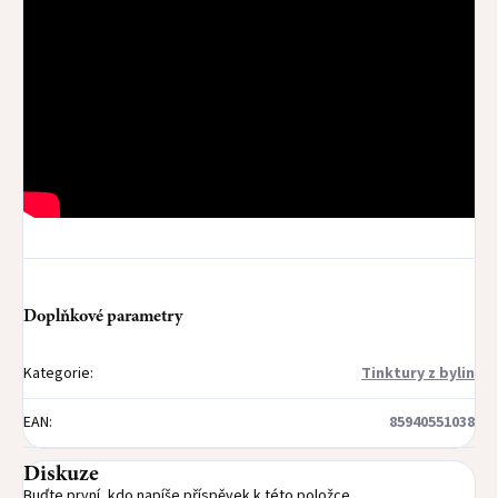
Doplňkové parametry
Kategorie
:
Tinktury z bylin
EAN
:
85940551038
Diskuze
Buďte první, kdo napíše příspěvek k této položce.