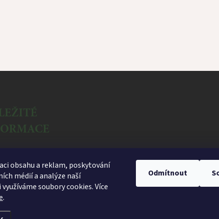
LEŽITÉ
FORMACE
ační formulář
aci obsahu a reklam, poskytování
dní podmínky
Odmítnout
S
ních médií a analýze naší
a osobních údajů
 využíváme soubory cookies. Více
e
.