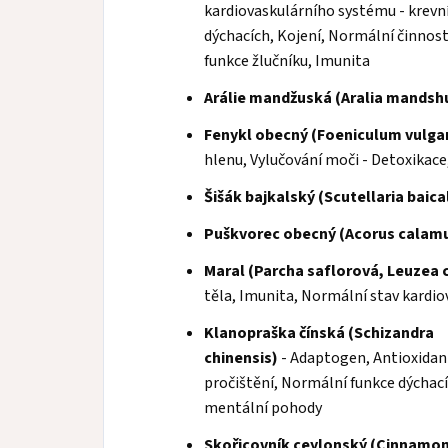
kardiovaskulárního systému - krevní
dýchacích, Kojení, Normální činnost
funkce žlučníku, Imunita
Arálie mandžuská (Aralia mandshu
Fenykl obecný (Foeniculum vulga
hlenu, Vylučování moči - Detoxikac
Šišák bajkalský (Scutellaria baica
Puškvorec obecný (Acorus calam
Maral (Parcha saflorová, Leuzea
těla, Imunita, Normální stav kardio
Klanopraška čínská (Schizandra
chinensis)
- Adaptogen, Antioxidant
pročištění, Normální funkce dýcha
mentální pohody
Skořicovník ceylonský (Cinnamo