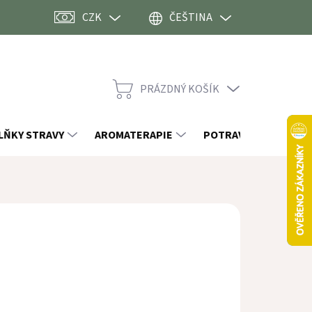
CZK
ČEŠTINA
PRÁZDNÝ KOŠÍK
NÁKUPNÍ
KOŠÍK
LŇKY STRAVY
AROMATERAPIE
POTRAVINY
OST