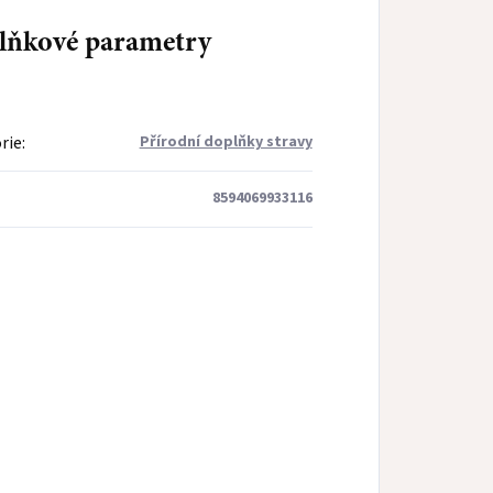
lňkové parametry
rie
:
Přírodní doplňky stravy
8594069933116