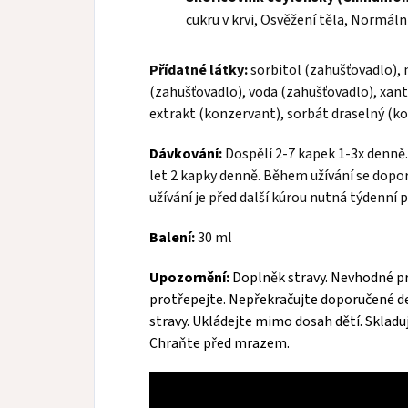
cukru v krvi, Osvěžení těla, Normáln
Přídatné látky:
sorbitol (zahušťovadlo), 
(zahušťovadlo), voda (zahušťovadlo), xan
extrakt (konzervant), sorbát draselný (ko
Dávkování:
Dospělí 2-7 kapek 1-3x denně. 
let 2 kapky denně. Během užívání se dopor
užívání je před další kúrou nutná týdenní 
Balení:
30 ml
Upozornění:
Doplněk stravy. Nevhodné pr
protřepejte. Nepřekračujte doporučené d
stravy. Ukládejte mimo dosah dětí. Skladuj
Chraňte před mrazem.