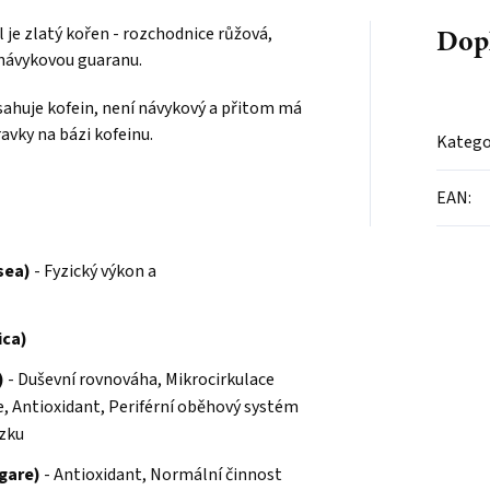
Dop
 je zlatý kořen - rozchodnice růžová,
 návykovou guaranu.
ahuje kofein, není návykový a přitom má
avky na bázi kofeinu.
Katego
EAN
:
sea)
- Fyzický výkon a
ica)
)
- Duševní rovnováha, Mikrocirkulace
e, Antioxidant, Periférní oběhový systém
ozku
gare)
- Antioxidant, Normální činnost