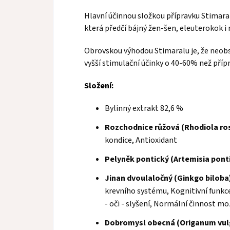
Hlavní účinnou složkou přípravku Stimaral
která předčí bájný žen-šen, eleuterokok i
Obrovskou výhodou Stimaralu je, že neobs
vyšší stimulační účinky o 40-60% než přípr
Složení:
Bylinný extrakt 82,6 %
Rozchodnice růžová (Rhodiola ro
kondice, Antioxidant
Pelyněk pontický (Artemisia pont
Jinan dvoulaločný (Ginkgo biloba
krevního systému, Kognitivní funkc
- oči - slyšení, Normální činnost m
Dobromysl obecná (Origanum vul