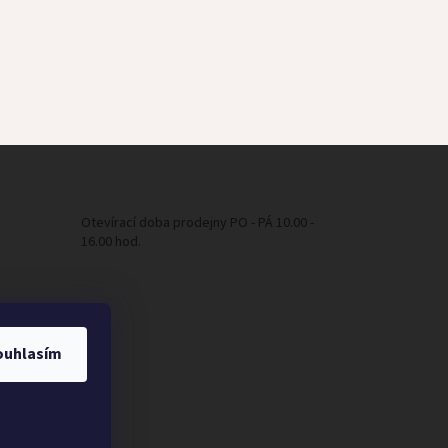
Otevírací doba prodejny PO - PÁ 10.00 -
16.00 hod.
ouhlasím