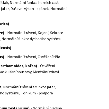
 tlak, Normální funkce horních cest
 jater, Duševní výkon - spánek, Normální
rica)
re)
- Normální trávení, Kojení, Sekrece
e, Normální funkce dýchacího systému
lensis)
us)
- Normální trávení, Osvěžení těla
 carthamoides, kořen)
- Osvěžení
vaskulární soustavy, Mentální zdraví
, Normální trávení a funkce jater,
cího systému, Tonikum - podpora
mum zeylanicum)
- Normální hladina