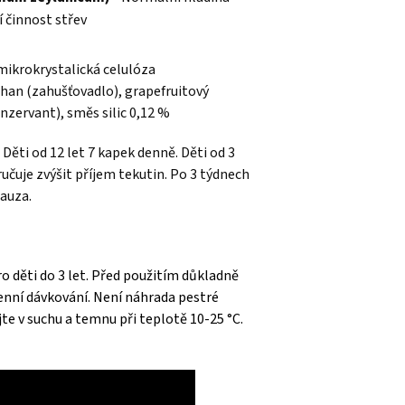
í činnost střev
mikrokrystalická celulóza
than (zahušťovadlo), grapefruitový
nzervant), směs silic 0,12 %
Děti od 12 let 7 kapek denně. Děti od 3
učuje zvýšit příjem tekutin. Po 3 týdnech
pauza.
o děti do 3 let. Před použitím důkladně
enní dávkování. Není náhrada pestré
te v suchu a temnu při teplotě 10-25 °C.