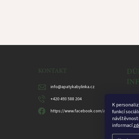
Z
á
p
a
DŮ
KONTAKT
t
IN
í
info
@
apatykabylinka.cz
Reklam
+420 493 588 204
K personaliz
Obcho
https://www.facebook.com/apatykabylinka
funkcí sociál
Ochran
návštěvnosti
informací
zd