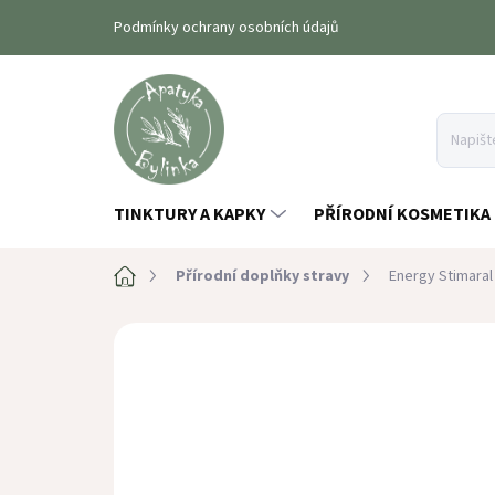
Přejít
Podmínky ochrany osobních údajů
na
obsah
TINKTURY A KAPKY
PŘÍRODNÍ KOSMETIKA
Domů
Přírodní doplňky stravy
Energy Stimaral
Neohodnoceno
Podrobnosti hodn