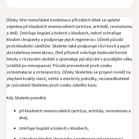
Účinky této mimořádné kombinace přírodních látek se uplatní
zejména při kloubních onemocněních (artróze, artritidě, revmatismu
a dně). Zmírňuje loupání a bolesti v kloubech, neboť ochraňuje
kloubní chrupavky a podporuje jejich regeneraci. Účinně působí
proti kloubním zánětům. Skeletin také podporuje růst kostí a jejich
dostatečnou mineralizaci, čímž příznivě ovlivňuje budování kostní
hmoty v růstovém období a zpomaluje její ubývání v pozdějším věku
(zvláště po menopauze). Působí preventivně proti vzniku
osteomalacie a osteoporózy. Účinky Skeletinu se projeví rovněž na
zlepšení kvality vlasů, nehtů a elasticity pokožky, nezanedbatelné
je i působení Skeletinu proti vzniku zubního kazu.
Kdy Skeletin pomáhá:
při kloubních onemocněních (artróza, artritida, revmatismu a
dna),
zmírňuje loupání a bolesti v kloubech,