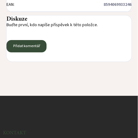
EAN
:
8594069933246
Diskuze
Buďte první, kdo napíše příspěvek k této položce.
Přidat komentář
Z
á
p
a
t
í
KONTAKT