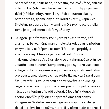
podrážděnost, halucinace, nervozita, svalové křeče, snížená
citlivost končetin, vysoký krevní tlak) a poruchy pojivových
tkání (křehké nehty, zubní kaz, křivice, osteomalacie,
osteoporóza, zpomalený růst, kožní ekzémy).Vápník ve
Skeletinu je doprovázen vitamínem D z rybího oleje a díky
tomu je organismem dobře využitelný.
Kolagen - je přítomný v tzv. hydrolyzované formě, což
znamená, že rozměrná makromolekula kolagenu je předem
enzymaticky neštěpena na menší částice – peptidy a
aminokyseliny, které se již na rozdíl od původní
makromolekuly vstřebávají do krve a v chrupavčité tkáni se
uplatňují jako stavební komponenty pro syntézu vlastního
kolagenu. Tento regenerační proces je naprosto nezbytný
pro soustavnou obnovu chrupavčité tkáně, která se vlivem
času, zátěže, úrazu či zánětu opotřebovává a pokud její
regenerace není podporována, má pak toto opotřebení za
následek v lepším případě bolestivé loupání v kloubech
anebo v horších případech naprosté omezení pohybu.
Kolagen ve Skeletinu neprospěje jen klubům, ale zlepší
dozajista i kvalitu pokožky, která díky němu bude o poznání