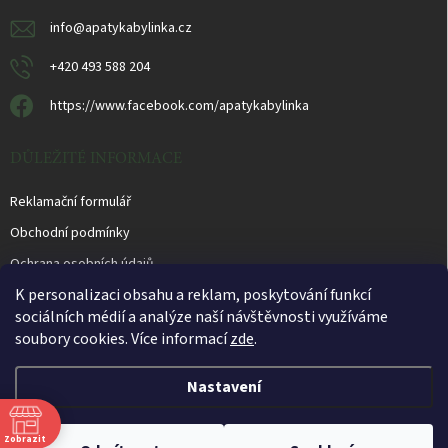
info
@
apatykabylinka.cz
+420 493 588 204
https://www.facebook.com/apatykabylinka
DŮLEŽITÉ INFORMACE
Reklamační formulář
Obchodní podmínky
Ochrana osobních údajů
K personalizaci obsahu a reklam, poskytování funkcí
sociálních médií a analýze naší návštěvnosti využíváme
soubory cookies. Více informací
zde
.
Otevírací doba prodejny PO - PÁ 10.00 - 16.00 hod.
Nastavení
Copyright 2026
Apatyka Bylinka
. Všechna práva vyhrazena.
Upravit nastavení
Zobrazit
cookies