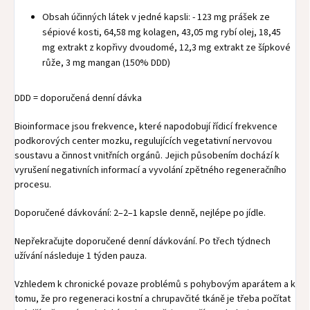
Obsah účinných látek v jedné kapsli: - 123 mg prášek ze
sépiové kosti, 64,58 mg kolagen, 43,05 mg rybí olej, 18,45
mg extrakt z kopřivy dvoudomé, 12,3 mg extrakt ze šípkové
růže, 3 mg mangan (150% DDD)
DDD = doporučená denní dávka
Bioinformace jsou frekvence, které napodobují řídicí frekvence
podkorových center mozku, regulujících vegetativní nervovou
soustavu a činnost vnitřních orgánů. Jejich působením dochází k
vyrušení negativních informací a vyvolání zpětného regeneračního
procesu.
Doporučené dávkování: 2–2–1 kapsle denně, nejlépe po jídle.
Nepřekračujte doporučené denní dávkování. Po třech týdnech
užívání následuje 1 týden pauza.
Vzhledem k chronické povaze problémů s pohybovým aparátem a k
tomu, že pro regeneraci kostní a chrupavčité tkáně je třeba počítat