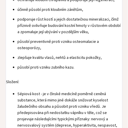
ochraňuje kloubní chrupavku a podporuje její regeneraci,
účinně působí proti kloubním zánětům,
podporuje růst kostí a jejich dostatečnou mineralizaci, čímž
příznivě ovlivňuje budování kostní hmoty v růstovém období
a zpomaluje její ubývání v pozdějším věku,
působí preventivně proti vzniku osteomalacie a
osteoporózy,
zlepšuje kvalitu vlasů, nehtů a elasticitu pokožky,
působí proti vzniku zubního kazu.
Složení:
Sépiová kost - je v čínské medicíně poměrně ceněná
substance, která mimo jiné dokáže snižovat kyselost
žaludečního obsahu a působit proti vzniku vředů. Je
předepisována při nedostatku vápníku v těle, což se
projevuje následujícími typickými příznaky: nervový a
nervosvalový systém (deprese, hyperaktivita, nespavost,