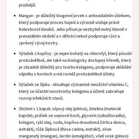
pružnější.
Mangan - je důležitý biogenní prvek s antioxidačním účinkem,
který podporuje proces hojení a výrazně snižuje právě
bolestivost kloubů. Jeho přísun je nezbytně nutný hlavně v
prenatálním období a v dětství neboť podporuje růst a
správný vývoj kostry.
Výtažek z kopřivy - je nejen bohatý na chlorofyl, který působí
protizánětlivě, ale také na biologicky dostupný křemík, který
je zásadně důležitý pro tvorbu kolagenu, podporuje ukládání
vápníku v kostech a má rovněž protizánětlivé účinky.
Výtažek ze šípku - obsahuje významné množství vitamínu C,
který se účastní novotvorby kolagenu a účinně zabraňuje
rozvoji infekčních stavů.
Složení v 1 kapsli: sójový olej (plnivo), želatina (materiál
kapsle), prášek ze sepiové kosti, glycerin (zahušťovadlo),
kolagen, rybí olej, voda, kopřiva dvoudomá (Urtica dioica,
extrakt), růže šípková (Rosa canina, extrakt), síran
manganatý (mangan), lecitin (emulgátor), včelí vosk (plnivo)