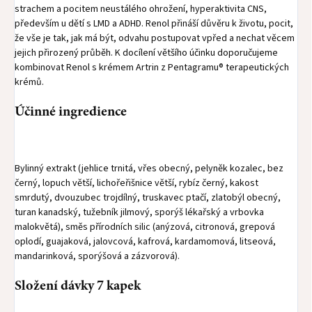
strachem a pocitem neustálého ohrožení, hyperaktivita CNS,
především u dětí s LMD a ADHD. Renol přináší důvěru k životu, pocit,
že vše je tak, jak má být, odvahu postupovat vpřed a nechat věcem
jejich přirozený průběh. K docílení většího účinku doporučujeme
kombinovat Renol s krémem Artrin z Pentagramu® terapeutických
krémů.
Účinné ingredience
Bylinný extrakt (jehlice trnitá, vřes obecný, pelyněk kozalec, bez
černý, lopuch větší, lichořeřišnice větší, rybíz černý, kakost
smrdutý, dvouzubec trojdílný, truskavec ptačí, zlatobýl obecný,
turan kanadský, tužebník jilmový, sporýš lékařský a vrbovka
malokvětá), směs přírodních silic (anýzová, citronová, grepová
oplodí, guajaková, jalovcová, kafrová, kardamomová, litseová,
mandarinková, sporýšová a zázvorová).
Složení dávky 7 kapek