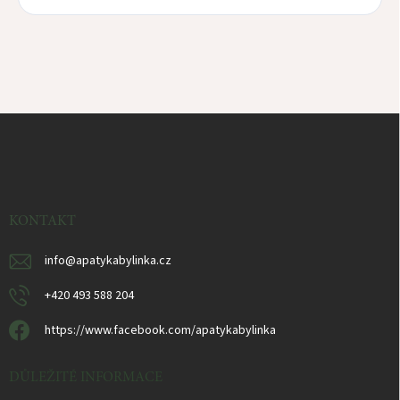
Z
á
p
a
t
í
KONTAKT
info
@
apatykabylinka.cz
+420 493 588 204
https://www.facebook.com/apatykabylinka
DŮLEŽITÉ INFORMACE