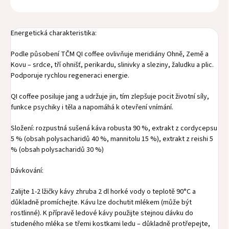
Energetická charakteristika:
Podle působení TČM QI coffee ovlivňuje meridiány Ohně, Země a
Kovu – srdce, tří ohnišť, perikardu, slinivky a sleziny, žaludku a plic.
Podporuje rychlou regeneraci energie.
QI coffee posiluje jang a udržuje jin, tím zlepšuje pocit životní síly,
funkce psychiky i těla a napomáhá k otevření vnímání.
Složení: rozpustná sušená káva robusta 90 %, extrakt z cordycepsu
5 % (obsah polysacharidů 40 %, mannitolu 15 %), extrakt z reishi 5
% (obsah polysacharidů 30 %)
Dávkování:
Zalijte 1-2 lžičky kávy zhruba 2 dl horké vody o teplotě 90°C a
důkladně promíchejte. Kávu lze dochutit mlékem (může být
rostlinné). K přípravě ledové kávy použijte stejnou dávku do
studeného mléka se třemi kostkami ledu – důkladně protřepejte,