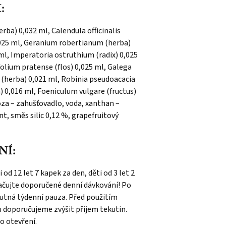
:
ba) 0,032 ml, Calendula officinalis
 0,025 ml, Geranium robertianum (herba)
 ml, Imperatoria ostruthium (radix) 0,025
folium pratense (flos) 0,025 ml, Galega
m (herba) 0,021 ml, Robinia pseudoacacia
a) 0,016 ml, Foeniculum vulgare (fructus)
lóza – zahušťovadlo, voda, xanthan –
t, směs silic 0,12 %, grapefruitový
NÍ:
od 12 let 7 kapek za den, děti od 3 let 2
račujte doporučené denní dávkování! Po
 nutná týdenní pauza. Před použitím
 doporučujeme zvýšit přijem tekutin.
o otevření.