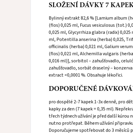
SLOŽENÍ DÁVKY 7 KAPEK
Bylinný extrakt 82,6 % [Lamium album (her
(flos) 0,025 ml, Fucus vesiculosus (tot.)
0,025 ml, Glycyrrhiza glabra (radix) 0,025
ml, Potentilla anserina (herba) 0,025, Tri
officinalis (herba) 0,021 ml, Galium veru
(flos) 0,021 ml, Alchemilla vulgaris (herb
0,016 ml)], sorbitol – zahušťovadlo, celu
zahušťovadlo, sorbát draselný – konzervan
extract <0,0001 %. Obsahuje lékořici.
DOPORUČENÉ DÁVKOVÁ
pro dospělé 2-7 kapek 1-3x denně, pro děti 
kapky za den (7 kapek = 0,35 ml). Nepřek
třech týdnech užívání je před další kúrou
nutno protřepat. Během užívání připravku
Doporučujeme spotřebovat do 3 měsíců p