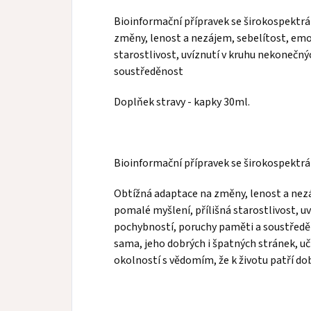
Bioinformační přípravek se širokospektr
změny, lenost a nezájem, sebelítost, emoč
starostlivost, uvíznutí v kruhu nekonečn
soustředěnost
Doplňek stravy - kapky 30ml.
Bioinformační přípravek se širokospektr
Obtížná adaptace na změny, lenost a nezá
pomalé myšlení, přílišná starostlivost, u
pochybností, poruchy paměti a soustředěno
sama, jeho dobrých i špatných stránek, u
okolností s vědomím, že k životu patří dobr