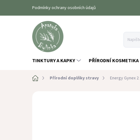
Přejít
Podmínky ochrany osobních údajů
na
obsah
TINKTURY A KAPKY
PŘÍRODNÍ KOSMETIKA
Domů
Přírodní doplňky stravy
Energy Gynex 2 
Neohodnoceno
Podrobnosti hodn