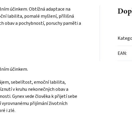
Dop
álním účinkem. Obtížná adaptace na
ní labilita, pomalé myšlení, přílišná
ých obav a pochybností, poruchy paměti a
Katego
EAN
:
álním účinkem.
jem, sebelítost, emoční labilita,
víznutí v kruhu nekonečných obav a
sti. Gynex vede člověka k přijetí sebe
čí vyrovnanému přijímání životních
é i zlé.