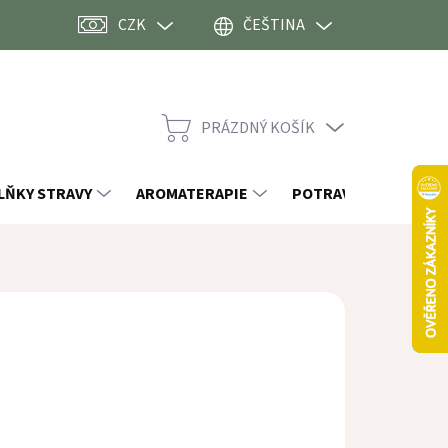
CZK
ČEŠTINA
PRÁZDNÝ KOŠÍK
NÁKUPNÍ
KOŠÍK
LŇKY STRAVY
AROMATERAPIE
POTRAVINY
OST