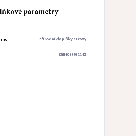
lňkové parametry
rie
:
Přírodní doplňky stravy
8594069931143