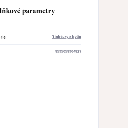
lňkové parametry
rie
:
Tinktury z bylin
8595058904827