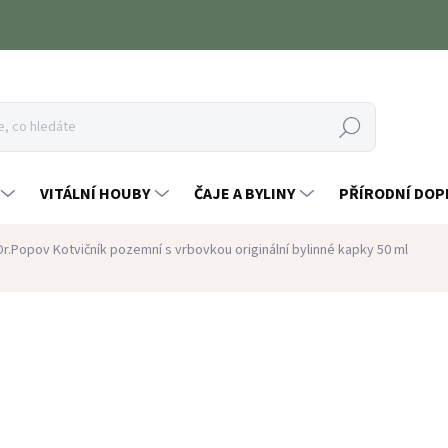
Hledat
VITÁLNÍ HOUBY
ČAJE A BYLINY
PŘÍRODNÍ DOP
Dr.Popov Kotvičník pozemní s vrbovkou originální bylinné kapky 50 ml
ocení
ZNAČKA:
DR. POPOV
115 Kč
Měrná
SKLADEM
(7 KS)
cena: