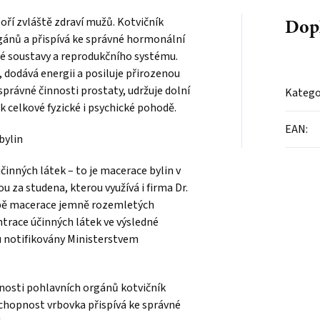
Dop
poří zvláště zdraví mužů. Kotvičník
gánů a přispívá ke správné hormonální
vé soustavy a reprodukčního systému.
, dodává energii a posiluje přirozenou
rávné činnosti prostaty, udržuje dolní
Katego
k celkové fyzické i psychické pohodě.
EAN
:
bylin
nných látek – to je macerace bylin v
za studena, kterou využívá i firma Dr.
obě macerace jemně rozemletých
ntrace účinných látek ve výsledné
ou notifikovány Ministerstvem
nnosti pohlavních orgánů kotvičník
schopnost vrbovka přispívá ke správné