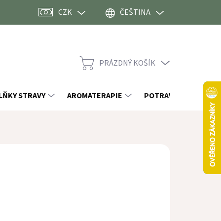
CZK
ČEŠTINA
PRÁZDNÝ KOŠÍK
NÁKUPNÍ
KOŠÍK
LŇKY STRAVY
AROMATERAPIE
POTRAVINY
OST