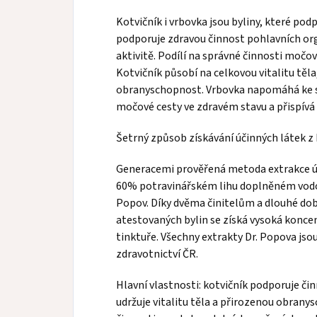
Kotvičník i vrbovka jsou byliny, které pod
podporuje zdravou činnost pohlavních or
aktivitě. Podílí na správné činnosti močo
Kotvičník působí na celkovou vitalitu těla
obranyschopnost. Vrbovka napomáhá ke sp
močové cesty ve zdravém stavu a přispívá 
Šetrný způsob získávání účinných látek z 
Generacemi prověřená metoda extrakce úči
60% potravinářském lihu doplněném vodou 
Popov. Díky dvěma činitelům a dlouhé d
atestovaných bylin se získá vysoká konce
tinktuře. Všechny extrakty Dr. Popova js
zdravotnictví ČR.
Hlavní vlastnosti: kotvičník podporuje či
udržuje vitalitu těla a přirozenou obrany