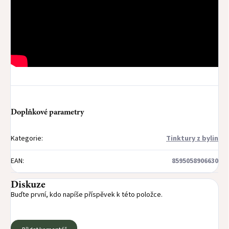
Doplňkové parametry
Kategorie
:
Tinktury z bylin
EAN
:
8595058906630
Diskuze
Buďte první, kdo napíše příspěvek k této položce.