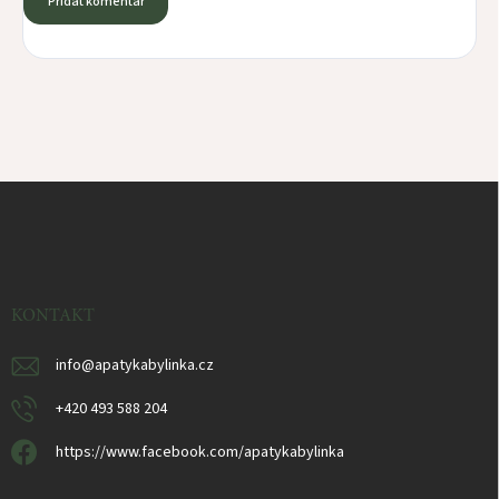
Přidat komentář
Z
á
p
a
t
í
KONTAKT
info
@
apatykabylinka.cz
+420 493 588 204
https://www.facebook.com/apatykabylinka