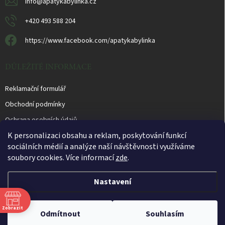
info
@
apatykabylinka.cz
+420 493 588 204
https://www.facebook.com/apatykabylinka
DŮLEŽITÉ INFORMACE
Reklamační formulář
Obchodní podmínky
Ochrana osobních údajů
K personalizaci obsahu a reklam, poskytování funkcí
sociálních médií a analýze naší návštěvnosti využíváme
soubory cookies. Více informací
zde
.
Otevírací doba prodejny PO - PÁ 10.00 - 16.00 hod.
Nastavení
Copyright 2026
Apatyka Bylinka
. Všechna práva vyhrazena.
Upravit nastavení
Zobrazit
cookies
Odmítnout
Souhlasím