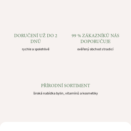
d
e
j
n
u
DORUČENÍ UŽ DO 2
99 % ZÁKAZNÍKŮ NÁS
DNŮ
DOPORUČUJE
n
rychle a spolehlivě
ověřený obchod s tradicí
a
j
i
č
í
PŘÍRODNÍ SORTIMENT
n
široká nabídka bylin, vitamínů a kosmetiky
s
k
é
p
DOPRODEJ
DOPRODEJ