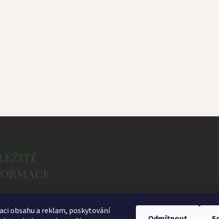
LEŽITÉ
FORMACE
ační formulář
aci obsahu a reklam, poskytování
dní podmínky
Odmítnout
S