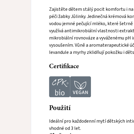
Zajistěte dětem stálý pocit komfortu i na t
péči žabky Jůlinky. Jedinečná krémová ko
vodou jemné pečující mléko, které šetrně 
využívá antimikrobiální vlastnosti extrakt
mikrobiální rovnováze a vyváženému pH in
vysoušením. Vůně a aromaterapeutické úč
levandule a myrhy zklidňují pokožku i dět
Certifikace
Použití
Ideální pro každodenní mytí dětských inti
vhodné od 3 let.