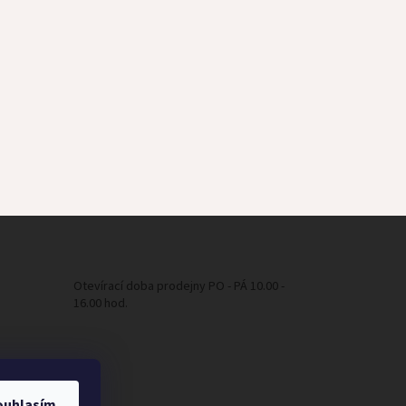
Otevírací doba prodejny PO - PÁ 10.00 -
16.00 hod.
ouhlasím