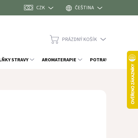
CZK
ČEŠTINA
PRÁZDNÝ KOŠÍK
NÁKUPNÍ
KOŠÍK
LŇKY STRAVY
AROMATERAPIE
POTRAVINY
OST