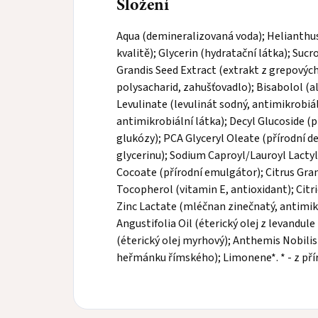
Složení
Aqua (demineralizovaná voda); Helianthus 
kvalitě); Glycerin (hydratační látka); Suc
Grandis Seed Extract (extrakt z grepovýc
polysacharid, zahušťovadlo); Bisabolol (al
Levulinate (levulinát sodný, antimikrobiál
antimikrobiální látka); Decyl Glucoside (p
glukózy); PCA Glyceryl Oleate (přírodní de
glycerinu); Sodium Caproyl/Lauroyl Lacty
Cocoate (přírodní emulgátor); Citrus Grand
Tocopherol (vitamin E, antioxidant); Citri
Zinc Lactate (mléčnan zinečnatý, antimikr
Angustifolia Oil (éterický olej z levandu
(éterický olej myrhový); Anthemis Nobilis 
heřmánku římského); Limonene*. * - z pří