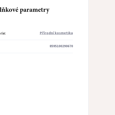
lňkové parametry
rie
:
Přírodní kosmetika
8595100290670