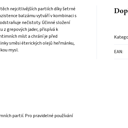
Dop
ěch nejcitlivějších partiích díky šetrné
nzistence balzámu vytváří v kombinaci s
odstraňuje nečistoty. Účinné složení
u z grepových jader, přispívá k
timních míst a chrání je před
Katego
inky směsi éterických olejů heřmánku,
skou mysl.
EAN
:
mních partií. Pro pravidelné používání