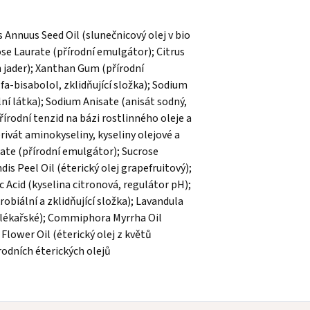
Annuus Seed Oil (slunečnicový olej v bio
rose Laurate (přírodní emulgátor); Citrus
h jader); Xanthan Gum (přírodní
fa-bisabolol, zklidňující složka); Sodium
ní látka); Sodium Anisate (anisát sodný,
řírodní tenzid na bázi rostlinného oleje a
rivát aminokyseliny, kyseliny olejové a
late (přírodní emulgátor); Sucrose
is Peel Oil (éterický olej grapefruitový);
c Acid (kyselina citronová, regulátor pH);
obiální a zklidňující složka); Lavandula
le lékařské); Commiphora Myrrha Oil
Flower Oil (éterický olej z květů
rodních éterických olejů