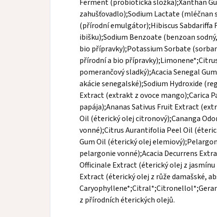
Ferment (probiotická složka);Xanthan Gu
zahušťovadlo);Sodium Lactate (mléčnan s
(přírodní emulgátor);Hibiscus Sabdariffa 
ibišku);Sodium Benzoate (benzoan sodný, 
bio přípravky);Potassium Sorbate (sorban
přírodní a bio přípravky);Limonene*;Citrus
pomerančový sladký);Acacia Senegal Gum 
akácie senegalské);Sodium Hydroxide (reg
Extract (extrakt z ovoce mango);Carica Pa
papája);Ananas Sativus Fruit Extract (ext
Oil (éterický olej citronový);Cananga Odor
vonné);Citrus Aurantifolia Peel Oil (éter
Gum Oil (éterický olej elemiový);Pelargon
pelargonie vonné);Acacia Decurrens Extr
Officinale Extract (éterický olej z jasmí
Extract (éterický olej z růže damašské, 
Caryophyllene*;Citral*;Citronellol*;Geran
z přírodních éterických olejů.