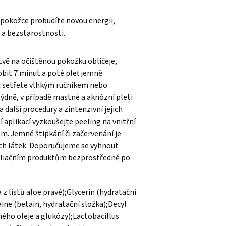
pokožce probudíte novou energii,
i a bezstarostnosti.
vě na očištěnou pokožku obličeje,
obit 7 minut a poté pleť jemně
c setřete vlhkým ručníkem nebo
ýdně, v případě mastné a aknózní pleti
 další procedury a zintenzivní jejich
í aplikací vyzkoušejte peeling na vnitřní
m. Jemné štipkání či začervenání je
ch látek. Doporučujeme se vyhnout
oliačním produktům bezprostředně po
 z listů aloe pravé);Glycerin (hydratační
ine (betain, hydratační složka);Decyl
ného oleje a glukózy);Lactobacillus