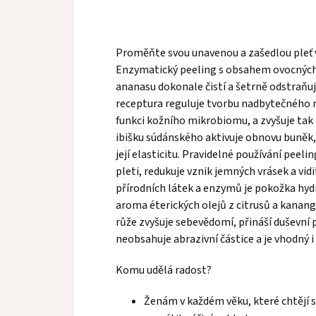
Proměňte svou unavenou a zašedlou pleť 
Enzymatický peeling s
obsahem ovocných
ananasu
dokonale čistí a šetrně odstraňu
receptura reguluje tvorbu nadbytečného 
funkci
kožního mikrobiomu,
a zvyšuje tak
ibišku súdánského aktivuje obnovu buněk
její
elasticitu.
Pravidelné používání peel
pleti
,
redukuje vznik jemných vrásek a vid
přírodních látek a enzymů je pokožka hyd
aroma éterických olejů z citrusů a kanan
růže
zvyšuje sebevědomí, přináší duševní 
neobsahuje abrazivní částice a je vhodný i
Komu udělá radost?
Ženám v každém věku, které chtějí 