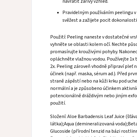
navrátit zářivý vzhled.
Pravidelným používáním peelingu v 
svěžest a zažijete pocit dokonalost
Použití:
Peeling naneste v dostatečné vrst
vyhněte se oblasti kolem očí. Nechte půs
promasírujte krouživými pohyby. Nakone
opláchněte vlažnou vodou. Používejte 1x t
2x. Peeling zároveň vhodně připraví pleť na
účinek (např. maska, sérum ad.). Před prvn
straně zápěstí nebo na kůži krku pod uche
normální a je způsobeno účinkem aktivní
potencionálně dráždivým nebo jiným exf
použití.
Složení:
Aloe Barbadensis Leaf Juice (šťáva
látka);Aqua (demineralizovaná voda);Beta
Glucoside (přírodní tenzid na bázi rostlin