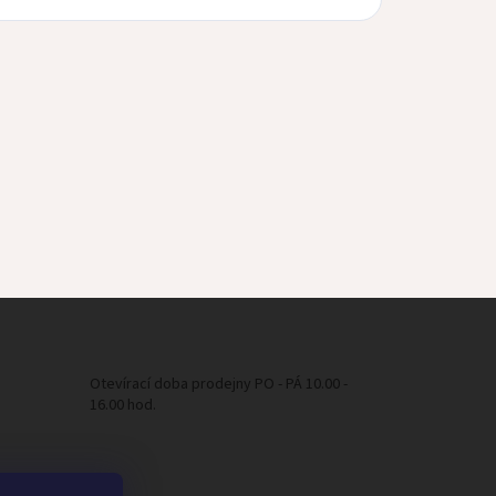
Otevírací doba prodejny PO - PÁ 10.00 -
16.00 hod.