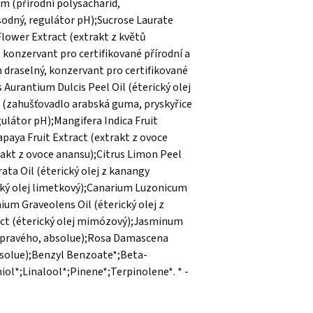
m (přírodní polysacharid,
odný, regulátor pH);Sucrose Laurate
Flower Extract (extrakt z květů
konzervant pro certifikované přírodní a
 draselný, konzervant pro certifikované
 Aurantium Dulcis Peel Oil (éterický olej
(zahušťovadlo arabská guma, pryskyřice
ulátor pH);Mangifera Indica Fruit
paya Fruit Extract (extrakt z ovoce
rakt z ovoce anansu);Citrus Limon Peel
ata Oil (éterický olej z kanangy
ický olej limetkový);Canarium Luzonicum
ium Graveolens Oil (éterický olej z
act (éterický olej mimózový);Jasminum
nu pravého, absolue);Rosa Damascena
absolue);Benzyl Benzoate*;Beta-
iol*;Linalool*;Pinene*;Terpinolene*. * -