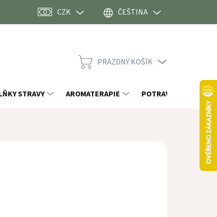
CZK
ČEŠTINA
PRÁZDNÝ KOŠÍK
NÁKUPNÍ
KOŠÍK
LŇKY STRAVY
AROMATERAPIE
POTRAVINY
OST